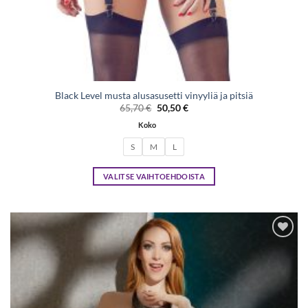
Black Level musta alusasusetti vinyyliä ja pitsiä
Alkuperäinen
Nykyinen
65,70
€
50,50
€
hinta
hinta
oli:
on:
Koko
65,70 €.
50,50 €.
S
M
L
VALITSE VAIHTOEHDOISTA
Tällä
tuotteella
on
useampi
Lisää
muunnelma.
toivelistaan
Voit
tehdä
valinnat
tuotteen