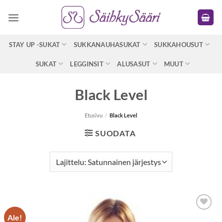
Skip
to
content
STAY UP -SUKAT
SUKKANAUHASUKAT
SUKKAHOUSUT
SUKAT
LEGGINSIT
ALUSASUT
MUUT
Black Level
Etusivu
/
Black Level
SUODATA
Ale!
Lisää