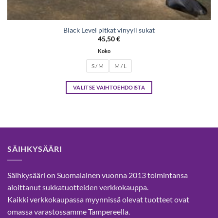
Black Level pitkät vinyyli sukat
45,50
€
Koko
S / M
M / L
VALITSE VAIHTOEHDOISTA
Tällä
tuotteella
on
useampi
muunnelma.
SÄIHKYSÄÄRI
Voit
tehdä
valinnat
Säihkysääri on Suomalainen vuonna 2013 toimintansa
tuotteen
aloittanut sukkatuotteiden verkkokauppa.
sivulla.
Kaikki verkkokaupassa myynnissä olevat tuotteet ovat
omassa varastossamme Tampereella.