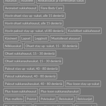
Alusasut
Asusteet
Avokassukat ja varrettomat sukat
Avonaiset sukkahousut
Fiore Body Care
Hyvin ohuet stay up -sukat, alle 15 denieriä
Hyvin ohuet sukkahousut, alle 15 denieriä
Hyvin paksut stay up -sukat, yli 80 denieriä
Kuviolliset sukkahousut
Käsineet
Lapset
Legginsit
Muotoilevat alusasut
Nilkkasukat
Ohuet stay up -sukat, 15 - 30 denieriä
Ohuet sukkahousut, 15 - 30 denieriä
Ohuet sukkanauhasukat, 15 - 30 denieriä
Paksut stay up -sukat, 40 - 80 denieriä
Paksut sukkahousut, 40 - 80 denieriä
Paksut sukkanauhasukat, 40 - 80 denieriä
Plus-koon stay up-sukat
Plus-koon sukkahousut
Plus-koon sukkanauhasukat
Plus-mallisto
Poistot
Polvisukat
Reisisukat
Reisisuojat