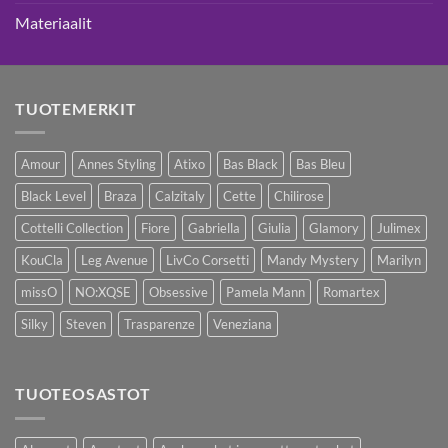
Materiaalit
TUOTEMERKIT
Amour
Annes Styling
Atixo
Bas Black
Bas Bleu
Black Level
Braza
Calzitaly
Cette
Chilirose
Cottelli Collection
Fiore
Gabriella
Giulia
Glamory
Julimex
KouCla
Leg Avenue
LivCo Corsetti
Mandy Mystery
Marilyn
missO
NO:XQSE
Obsessive
Pamela Mann
Romartex
Silky
Steven
Trasparenze
Veneziana
TUOTEOSASTOT