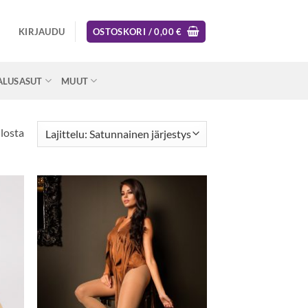
KIRJAUDU
OSTOSKORI /
0,00
€
ALUSASUT
MUUT
losta
ä
Lisää
taan
toivelistaan