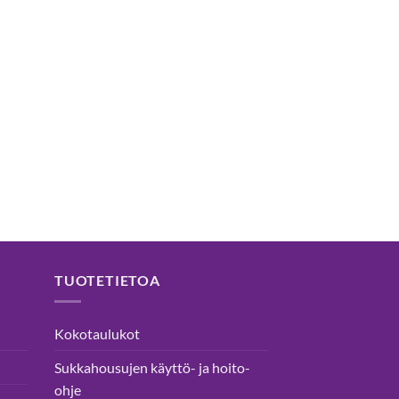
TUOTETIETOA
Kokotaulukot
Sukkahousujen käyttö- ja hoito-
ohje