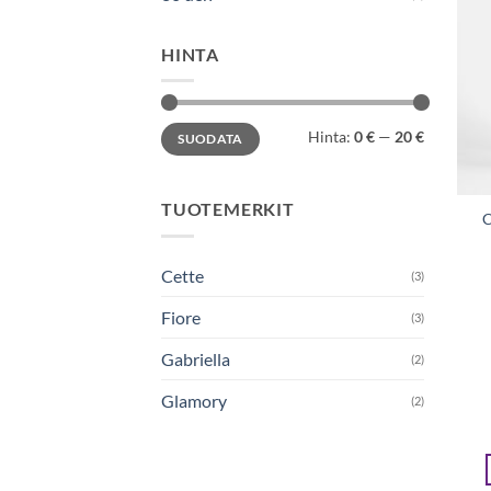
HINTA
Minimihinta
Maksimihinta
Hinta:
0 €
—
20 €
SUODATA
TUOTEMERKIT
C
Cette
(3)
Fiore
(3)
Gabriella
(2)
Glamory
(2)