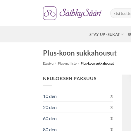
Skip
to
Etsi:
content
STAY UP -SUKAT
S
Plus-koon sukkahousut
Etusivu
/
Plus-mallisto
/
Plus-koon sukkahousut
NEULOKSEN PAKSUUS
10 den
(1)
20 den
(7)
60 den
(1)
80 den
(1)