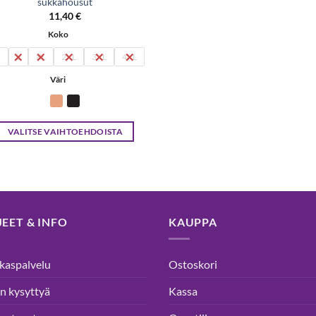
sukkahousut
11,40
€
Koko
M
L
XL
2XL
3XL
4XL
Väri
VALITSE VAIHTOEHDOISTA
Tällä
tuotteella
on
useampi
muunnelma.
EET & INFO
KAUPPA
Voit
tehdä
valinnat
kaspalvelu
Ostoskori
tuotteen
n kysyttyä
Kassa
sivulla.