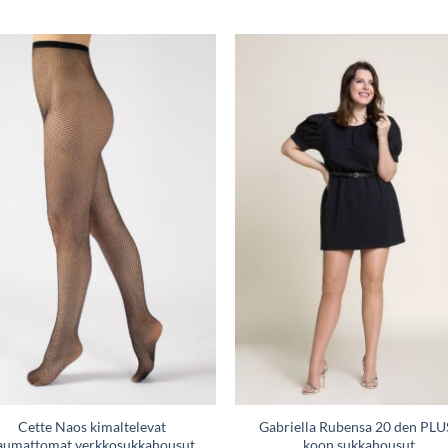
Tällä
Tällä
tuotteella
tuotteella
on
on
useampi
useampi
Lisää
Lisä
muunnelma.
muunnelma.
toivelistaan
toivelis
Voit
Voit
tehdä
tehdä
valinnat
valinnat
tuotteen
tuotteen
sivulla.
sivulla.
Cette Naos kimaltelevat
Gabriella Rubensa 20 den PLU
aumattomat verkkosukkahousut
koon sukkahousut