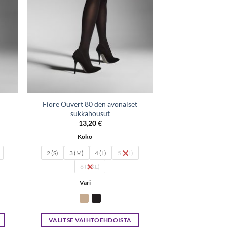
Fiore Ouvert 80 den avonaiset
sukkahousut
13,20
€
Koko
2 (S)
3 (M)
4 (L)
5 (XL)
6 (XXL)
Väri
VALITSE VAIHTOEHDOISTA