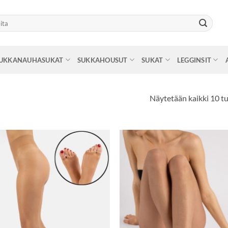
UKKANAUHASUKAT
SUKKAHOUSUT
SUKAT
LEGGINSIT
Näytetään kaikki 10 tu
Lisää
Lisä
toivelistaan
toivelis