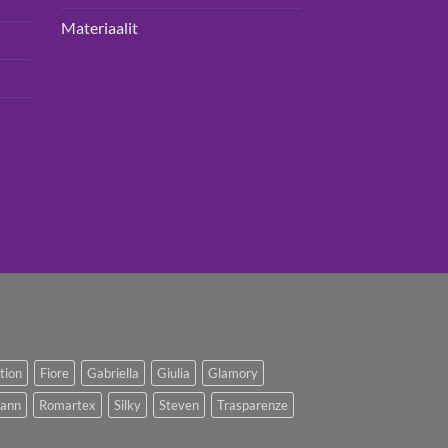
Materiaalit
ction
Fiore
Gabriella
Giulia
Glamory
ann
Romartex
Silky
Steven
Trasparenze