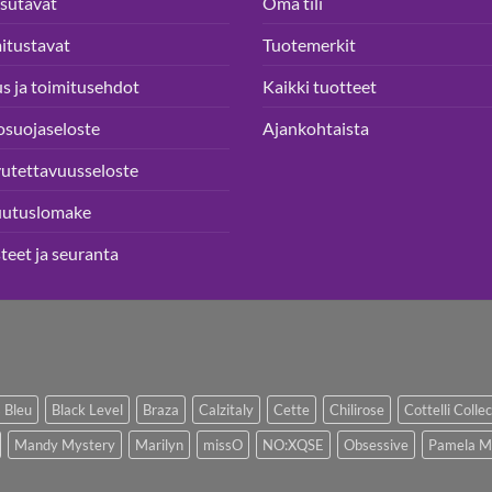
sutavat
Oma tili
itustavat
Tuotemerkit
us ja toimitusehdot
Kaikki tuotteet
osuojaseloste
Ajankohtaista
utettavuusseloste
uutuslomake
teet ja seuranta
 Bleu
Black Level
Braza
Calzitaly
Cette
Chilirose
Cottelli Colle
Mandy Mystery
Marilyn
missO
NO:XQSE
Obsessive
Pamela M