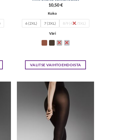
10,50
€
Koko
)
6 (2XL)
7 (3XL)
8/9 (4XL/5XL)
Väri
VALITSE VAIHTOEHDOISTA
Tällä
tuotteella
on
useampi
ä
Lisää
muunnelma.
taan
toivelistaan
Voit
tehdä
valinnat
tuotteen
sivulla.