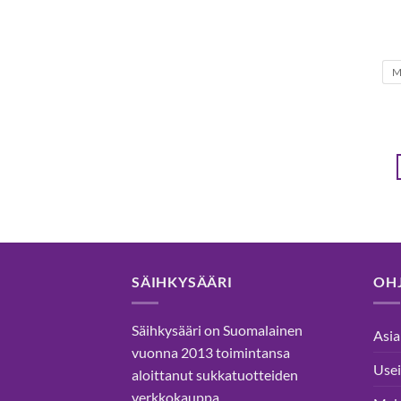
SÄIHKYSÄÄRI
OHJ
Säihkysääri on Suomalainen
Asia
vuonna 2013 toimintansa
Usei
aloittanut sukkatuotteiden
verkkokauppa.