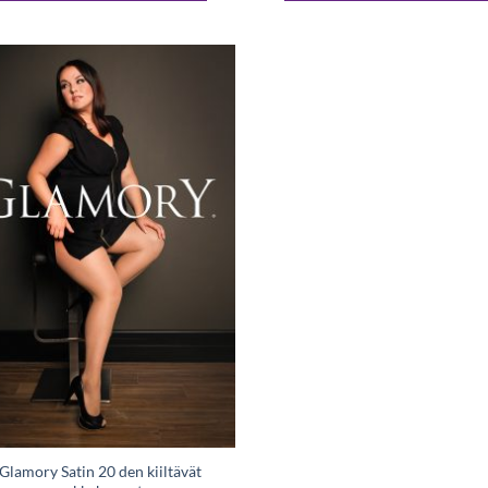
Tällä
Tällä
tuotteella
tuotteella
on
on
useampi
useampi
Lisää
muunnelma.
muunnelma.
toivelistaan
Voit
Voit
tehdä
tehdä
valinnat
valinnat
tuotteen
tuotteen
sivulla.
sivulla.
Glamory Satin 20 den kiiltävät