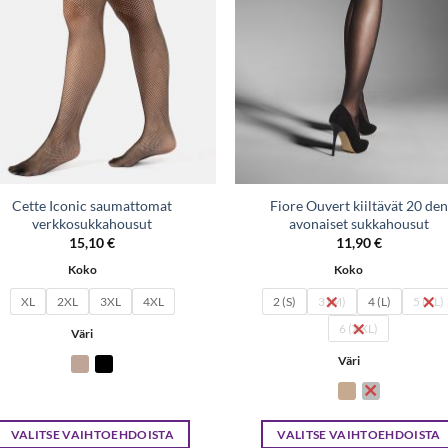
Cette Iconic saumattomat
Fiore Ouvert kiiltävät 20 den
verkkosukkahousut
avonaiset sukkahousut
15,10
€
11,90
€
Koko
Koko
XL
2XL
3XL
4XL
2 (S)
3 (M)
4 (L)
5 (XL)
6 (XXL)
Väri
Väri
VALITSE VAIHTOEHDOISTA
VALITSE VAIHTOEHDOISTA