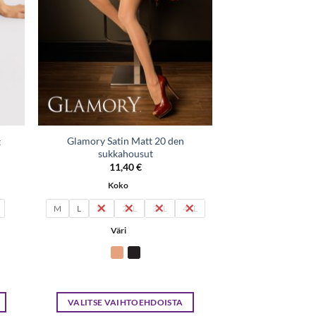
Glamory Satin Matt 20 den
t
sukkahousut
11,40
€
Koko
M
L
XL
2XL
3XL
4XL
Väri
VALITSE VAIHTOEHDOISTA