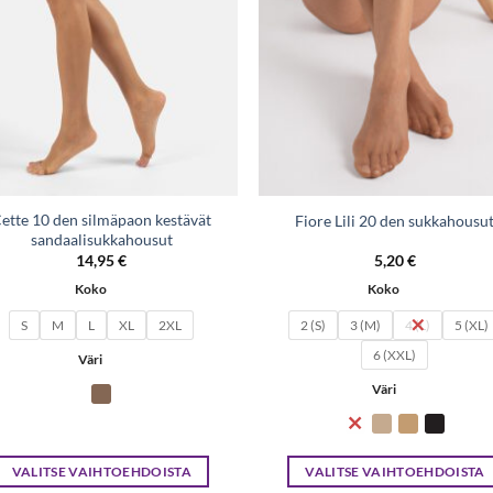
ette 10 den silmäpaon kestävät
Fiore Lili 20 den sukkahousu
sandaalisukkahousut
14,95
€
5,20
€
Koko
Koko
S
M
L
XL
2XL
2 (S)
3 (M)
4 (L)
5 (XL)
6 (XXL)
Väri
Väri
VALITSE VAIHTOEHDOISTA
VALITSE VAIHTOEHDOISTA