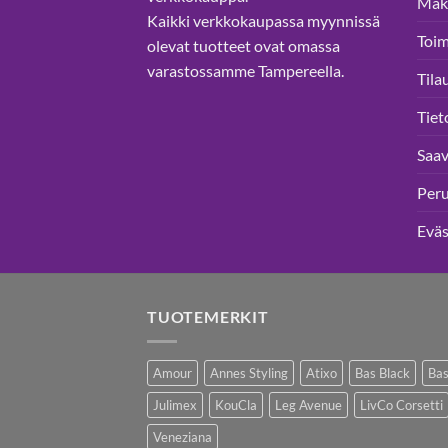
Mak
Kaikki verkkokaupassa myynnissä
Toim
olevat tuotteet ovat omassa
varastossamme Tampereella.
Tila
Tiet
Saav
Per
Eväs
TUOTEMERKIT
Amour
Annes Styling
Atixo
Bas Black
Bas
Julimex
KouCla
Leg Avenue
LivCo Corsetti
Veneziana