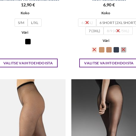
12,90
€
6,90
€
Koko
Koko
S/M
L/XL
6 (2XL)
6 SHORT (2XL SHORT
7 (3XL)
8/9 (4XL/5XL)
Väri
Väri
VALITSE VAIHTOEHDOISTA
VALITSE VAIHTOEHDOISTA
Tällä
Tällä
tuotteella
tuotteella
on
on
useampi
useampi
Lisää
Lisä
muunnelma.
muunnelma.
toivelistaan
toivelis
Voit
Voit
tehdä
tehdä
valinnat
valinnat
tuotteen
tuotteen
sivulla.
sivulla.