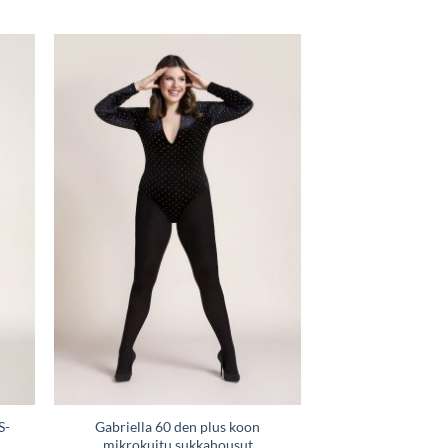
Tällä
tuotteella
on
useampi
ä
Lisää
muunnelma.
taan
toivelistaan
Voit
tehdä
valinnat
tuotteen
sivulla.
S-
Gabriella 60 den plus koon
mikrokuitu sukkahousut