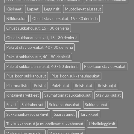
Käsineet
Lapset
Legginsit
Muotoilevat alusasut
Nilkkasukat
Ohuet stay up -sukat, 15 - 30 denieriä
Ohuet sukkahousut, 15 - 30 denieriä
Ohuet sukkanauhasukat, 15 - 30 denieriä
Paksut stay up -sukat, 40 - 80 denieriä
Paksut sukkahousut, 40 - 80 denieriä
Paksut sukkanauhasukat, 40 - 80 denieriä
Plus-koon stay up-sukat
Plus-koon sukkahousut
Plus-koon sukkanauhasukat
Plus-mallisto
Poistot
Polvisukat
Reisisukat
Reisisuojat
Rintaliivitarvikkeet
Saumattomat sukkahousut
Stay up -sukat
Sukat
Sukkahousut
Sukkanauhasukat
Sukkanauhat
Sukkanauhavyöt ja -liivit
Säärystimet
Tarvikkeet
Tukisukkahousut ja muotoilevat sukkahousut
Urheilulegginsit
Verkko stay up -sukat
Verkkosukkahousut