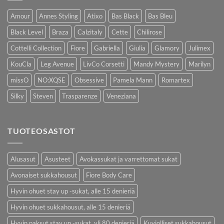
Amour
Annes Styling
Atixo
Bas Black
Bas Bleu
Black Level
Braza
Calzitaly
Cette
Chilirose
Cottelli Collection
Fiore
Gabriella
Giulia
Glamory
Julimex
KouCla
Leg Avenue
LivCo Corsetti
Mandy Mystery
Marilyn
missO
NO:XQSE
Obsessive
Pamela Mann
Romartex
Silky
Steven
Trasparenze
Veneziana
TUOTEOSASTOT
Alusasut
Asusteet
Avokassukat ja varrettomat sukat
Avonaiset sukkahousut
Fiore Body Care
Hyvin ohuet stay up -sukat, alle 15 denieriä
Hyvin ohuet sukkahousut, alle 15 denieriä
Hyvin paksut stay up -sukat, yli 80 denieriä
Kuviolliset sukkahousut