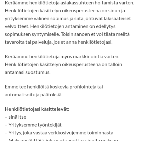
Keräämme henkilötietoja asiakassuhteen hoitamista varten.
Henkilötietojen käsittelyn oikeusperusteena on sinun ja
yrityksemme välinen sopimus ja siitä johtuvat lakisääteiset
velvoitteet. Henkilötietojen antaminen on edellytys
sopimuksen syntymiselle. Toisin sanoen et voi tilata meiltä
tavaroita tai palveluja, jos et anna henkilötietojasi.
Keräämme henkilötietoja myös markkinointia varten.
Henkilötietojen käsittelyn oikeusperusteena on tällöin
antamasi suostumus.
Emme tee henkilöitä koskevia profilointeja tai
automatisoituja päätöksiä.
Henkilötietojasi käsittelevät:
– sinä itse
– Yrityksemme työntekijät
– Yritys, joka vastaa verkkosivujemme toiminnasta
– Maksunvälittäjä, joka vastaanottaa sinulta maksun