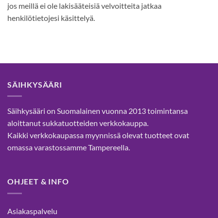
jos meillä ei ole lakisääteisiä velvoitteita jatkaa
henkilötietojesi käsittelyä.
SÄIHKYSÄÄRI
Säihkysääri on Suomalainen vuonna 2013 toimintansa
aloittanut sukkatuotteiden verkkokauppa.
Kaikki verkkokaupassa myynnissä olevat tuotteet ovat
omassa varastossamme Tampereella.
OHJEET & INFO
Asiakaspalvelu