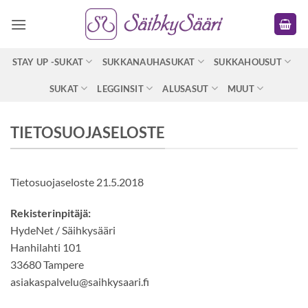
Skip
to
content
STAY UP -SUKAT
SUKKANAUHASUKAT
SUKKAHOUSUT
SUKAT
LEGGINSIT
ALUSASUT
MUUT
TIETOSUOJASELOSTE
Tietosuojaseloste 21.5.2018
Rekisterinpitäjä:
HydeNet / Säihkysääri
Hanhilahti 101
33680 Tampere
asiakaspalvelu@saihkysaari.fi