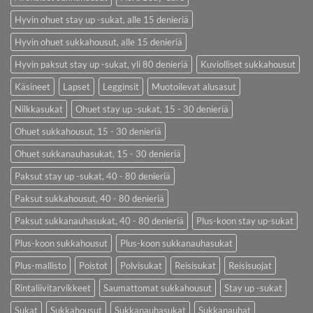
Hyvin ohuet stay up -sukat, alle 15 denieriä
Hyvin ohuet sukkahousut, alle 15 denieriä
Hyvin paksut stay up -sukat, yli 80 denieriä
Kuviolliset sukkahousut
Käsineet
Lapset
Legginsit
Muotoilevat alusasut
Nilkkasukat
Ohuet stay up -sukat, 15 - 30 denieriä
Ohuet sukkahousut, 15 - 30 denieriä
Ohuet sukkanauhasukat, 15 - 30 denieriä
Paksut stay up -sukat, 40 - 80 denieriä
Paksut sukkahousut, 40 - 80 denieriä
Paksut sukkanauhasukat, 40 - 80 denieriä
Plus-koon stay up-sukat
Plus-koon sukkahousut
Plus-koon sukkanauhasukat
Plus-mallisto
Poistot
Polvisukat
Reisisukat
Reisisuojat
Rintaliivitarvikkeet
Saumattomat sukkahousut
Stay up -sukat
Sukat
Sukkahousut
Sukkanauhasukat
Sukkanauhat