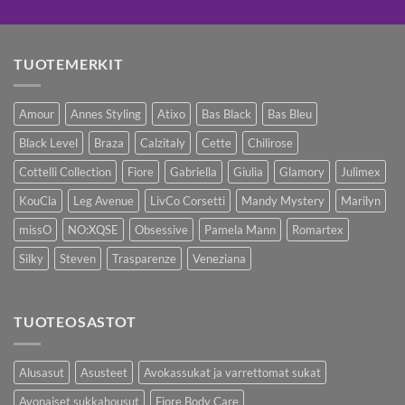
TUOTEMERKIT
Amour
Annes Styling
Atixo
Bas Black
Bas Bleu
Black Level
Braza
Calzitaly
Cette
Chilirose
Cottelli Collection
Fiore
Gabriella
Giulia
Glamory
Julimex
KouCla
Leg Avenue
LivCo Corsetti
Mandy Mystery
Marilyn
missO
NO:XQSE
Obsessive
Pamela Mann
Romartex
Silky
Steven
Trasparenze
Veneziana
TUOTEOSASTOT
Alusasut
Asusteet
Avokassukat ja varrettomat sukat
Avonaiset sukkahousut
Fiore Body Care