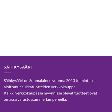
SÄIHKYSÄÄRI
Säihkysääri on Suomalainen vuonna 2013 toimintansa
aloittanut sukkatuotteiden verkkokauppa.
Kaikki verkkokaupassa myynnissä olevat tuotteet ovat
omassa varastossamme Tampereella.