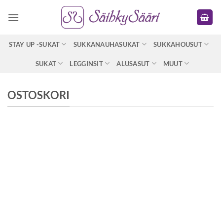
Skip
to
content
STAY UP -SUKAT
SUKKANAUHASUKAT
SUKKAHOUSUT
SUKAT
LEGGINSIT
ALUSASUT
MUUT
OSTOSKORI