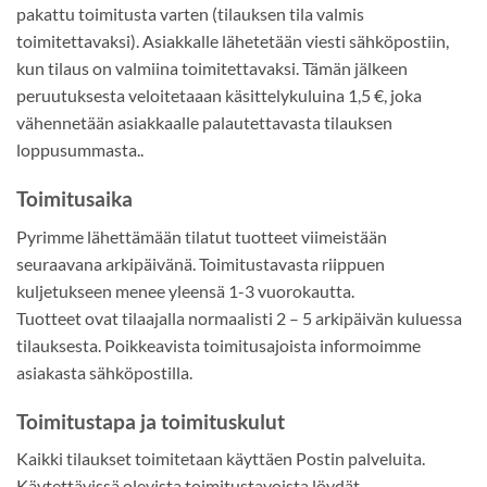
pakattu toimitusta varten (tilauksen tila valmis
toimitettavaksi). Asiakkalle lähetetään viesti sähköpostiin,
kun tilaus on valmiina toimitettavaksi. Tämän jälkeen
peruutuksesta veloitetaaan käsittelykuluina 1,5 €, joka
vähennetään asiakkaalle palautettavasta tilauksen
loppusummasta..
Toimitusaika
Pyrimme lähettämään tilatut tuotteet viimeistään
seuraavana arkipäivänä. Toimitustavasta riippuen
kuljetukseen menee yleensä 1-3 vuorokautta.
Tuotteet ovat tilaajalla normaalisti 2 – 5 arkipäivän kuluessa
tilauksesta. Poikkeavista toimitusajoista informoimme
asiakasta sähköpostilla.
Toimitustapa ja toimituskulut
Kaikki tilaukset toimitetaan käyttäen Postin palveluita.
Käytettävissä olevista toimitustavoista löydät