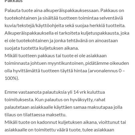
Pakkaus
Palauta tuote aina alkuperäispakkauksessaan. Pakkaus on
tuotekohtainen ja sisältää tuotteen toimintaa selventäviä
kuvia/tekstejä/käyttöohjeita sekä suojaa herkkiä tuotteita.
Alkuperäispakkauksella ei tarkoiteta kuljetuspakkausta, joka
ei ole tuotekohtainen ja jonka tehtävänä on ainoastaan
suojata tuotetta kuljetuksen aikana.
Mikäli tuotteen pakkaus tai tuote ei ole asiakkaan
toiminnasta johtuen myyntikuntoinen, pidätämme oikeuden
olla hyvittämättä tuotteen täyttä hintaa (arvonalennus 0 –
100%).
Emme vastaanota palautuksia yli 14 vrk kuluttua
toimituksesta. Kun palautus on hyväksytty, rahat
palautetaan asiakkaalle käyttäen samaa maksutapaa jolla
tilaus on tilattaessa maksettu.
Mikäli tuote on kadonnut kuljetuksen aikana, vioittunut tai
asiakkaalle on toimitettu väärä tuote, tulee asiakkaan