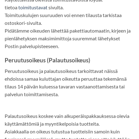
tietoa
toimitustavat
sivulta.
Toimituskulujen suuruuden voi ennen tilausta tarkistaa
ostoskori-sivulta.
Pidätämme oikeuden lähettää pakettiautomaatin, kirjeen ja
pienlähetyksen maksimimittoja suuremmat lähetykset
Postin palvelupisteeseen.
Peruutusoikeus (Palautusoikeus)
Peruutusoikeus ja palautusoikeus tarkoittavat näissä
ehdoissa samaa kuluttajan oikeutta peruuttaa tekemänsä
tilaus 14 päivän kuluessa tavaran vastaanottamisesta tai
palvelun toimittamisesta.
Palautusoikeus koskee vain alkuperäispakkauksessa olevia
käyttämättömiä ja myyntikelpoisia tuotteita.
Asiakkaalla on oikeus tutustua tuotteisiin samoin kuin