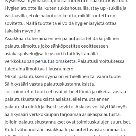
fyysisessä myymälässä, mutta tuotetta ei saa otta käyttöön.
Hygieniatuotteilla, kuten sukkahousuilla, stay up -sukilla ja
vastaavilla, ei ole palautusoikeutta, mikäli tuotetta on
sovitettu. Näitä tuotteita ei voida hygieniasyistä ottaa
takaisin myyntiin.
Asiakkaan tulee aina ennen palautusta tehdä kirjallinen
palautusilmoitus joko sähköpostitse osoitteeseen
asiakaspalvelu@saihkysaari.fi tai käyttämällä
verkkokaupan
peruutuslomaketta
. Palautusilmoituksessa
tulee aina ilmoittaa tilausnumero.
Mikäli palautuksen syynä on virheellinen tai väärä tuote,
Säihkysääri vastaa palautuskustannuksista.
Jos toimitetut tuotteet ovat virheettömiä ja oikeita, vastaa
palautuskustannuksista asiakas, ellei muuta ennen
palautusta ole kirjallisesti sovittu. Asiakas voi käyttää myös
Säihkysääri verkkokaupan tarjoamaa asiakaspalautusta,
jolloin palautuskustannukset ovat toimituskulujen suuruiset.
Kulut vähennetään asiakkaalle palautettavasta summasta.