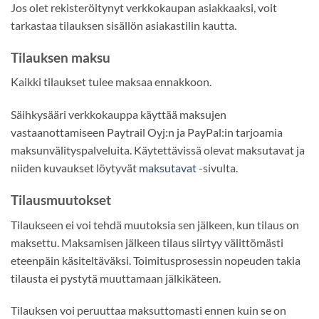
Jos olet rekisteröitynyt verkkokaupan asiakkaaksi, voit
tarkastaa tilauksen sisällön asiakastilin kautta.
Tilauksen maksu
Kaikki tilaukset tulee maksaa ennakkoon.
Säihkysääri verkkokauppa käyttää maksujen
vastaanottamiseen Paytrail Oyj:n ja PayPal:in tarjoamia
maksunvälityspalveluita. Käytettävissä olevat maksutavat ja
niiden kuvaukset löytyvät
maksutavat
-sivulta.
Tilausmuutokset
Tilaukseen ei voi tehdä muutoksia sen jälkeen, kun tilaus on
maksettu. Maksamisen jälkeen tilaus siirtyy välittömästi
eteenpäin käsiteltäväksi. Toimitusprosessin nopeuden takia
tilausta ei pystytä muuttamaan jälkikäteen.
Tilauksen voi peruuttaa maksuttomasti ennen kuin se on