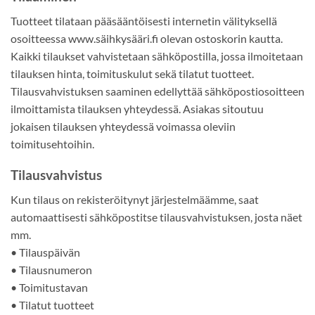
Tuotteet tilataan pääsääntöisesti internetin välityksellä
osoitteessa www.säihkysääri.fi olevan ostoskorin kautta.
Kaikki tilaukset vahvistetaan sähköpostilla, jossa ilmoitetaan
tilauksen hinta, toimituskulut sekä tilatut tuotteet.
Tilausvahvistuksen saaminen edellyttää sähköpostiosoitteen
ilmoittamista tilauksen yhteydessä. Asiakas sitoutuu
jokaisen tilauksen yhteydessä voimassa oleviin
toimitusehtoihin.
Tilausvahvistus
Kun tilaus on rekisteröitynyt järjestelmäämme, saat
automaattisesti sähköpostitse tilausvahvistuksen, josta näet
mm.
• Tilauspäivän
• Tilausnumeron
• Toimitustavan
• Tilatut tuotteet