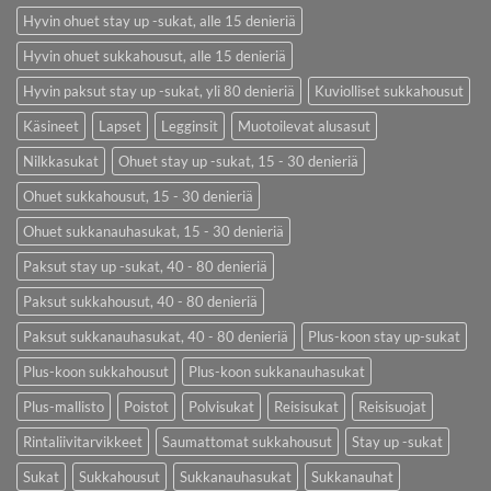
Hyvin ohuet stay up -sukat, alle 15 denieriä
Hyvin ohuet sukkahousut, alle 15 denieriä
Hyvin paksut stay up -sukat, yli 80 denieriä
Kuviolliset sukkahousut
Käsineet
Lapset
Legginsit
Muotoilevat alusasut
Nilkkasukat
Ohuet stay up -sukat, 15 - 30 denieriä
Ohuet sukkahousut, 15 - 30 denieriä
Ohuet sukkanauhasukat, 15 - 30 denieriä
Paksut stay up -sukat, 40 - 80 denieriä
Paksut sukkahousut, 40 - 80 denieriä
Paksut sukkanauhasukat, 40 - 80 denieriä
Plus-koon stay up-sukat
Plus-koon sukkahousut
Plus-koon sukkanauhasukat
Plus-mallisto
Poistot
Polvisukat
Reisisukat
Reisisuojat
Rintaliivitarvikkeet
Saumattomat sukkahousut
Stay up -sukat
Sukat
Sukkahousut
Sukkanauhasukat
Sukkanauhat