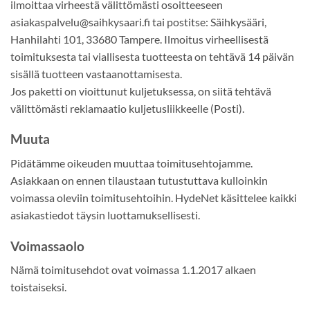
ilmoittaa virheestä välittömästi osoitteeseen
asiakaspalvelu@saihkysaari.fi tai postitse: Säihkysääri,
Hanhilahti 101, 33680 Tampere. Ilmoitus virheellisestä
toimituksesta tai viallisesta tuotteesta on tehtävä 14 päivän
sisällä tuotteen vastaanottamisesta.
Jos paketti on vioittunut kuljetuksessa, on siitä tehtävä
välittömästi reklamaatio kuljetusliikkeelle (Posti).
Muuta
Pidätämme oikeuden muuttaa toimitusehtojamme.
Asiakkaan on ennen tilaustaan tutustuttava kulloinkin
voimassa oleviin toimitusehtoihin. HydeNet käsittelee kaikki
asiakastiedot täysin luottamuksellisesti.
Voimassaolo
Nämä toimitusehdot ovat voimassa 1.1.2017 alkaen
toistaiseksi.