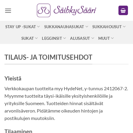
Skip
to
content
STAY UP -SUKAT
SUKKANAUHASUKAT
SUKKAHOUSUT
SUKAT
LEGGINSIT
ALUSASUT
MUUT
TILAUS- JA TOIMITUSEHDOT
Yleistä
Verkkokaupan tuotteita myy HydeNet, y-tunnus 2412067-2.
Myymme tuotteita täysi-ikäisille yksityishenkilöille ja
yrityksille Suomeen. Tuotteiden hinnat sisältävät
arvonlisäveron. Pidätämme oikeuden hintojen ja
postikulujen muutoksiin.
Tilaaminen