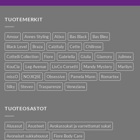
TUOTEMERKIT
Amour
Annes Styling
Atixo
Bas Black
Bas Bleu
Black Level
Braza
Calzitaly
Cette
Chilirose
Cottelli Collection
Fiore
Gabriella
Giulia
Glamory
Julimex
KouCla
Leg Avenue
LivCo Corsetti
Mandy Mystery
Marilyn
missO
NO:XQSE
Obsessive
Pamela Mann
Romartex
Silky
Steven
Trasparenze
Veneziana
TUOTEOSASTOT
Alusasut
Asusteet
Avokassukat ja varrettomat sukat
Avonaiset sukkahousut
Fiore Body Care