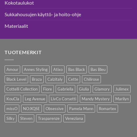
Kokotaulukot
Sukkahousujen käyttö- ja hoito-ohje
Materiaalit
TUOTEMERKIT
Amour
Annes Styling
Atixo
Bas Black
Bas Bleu
Black Level
Braza
Calzitaly
Cette
Chilirose
Cottelli Collection
Fiore
Gabriella
Giulia
Glamory
Julimex
KouCla
Leg Avenue
LivCo Corsetti
Mandy Mystery
Marilyn
missO
NO:XQSE
Obsessive
Pamela Mann
Romartex
Silky
Steven
Trasparenze
Veneziana