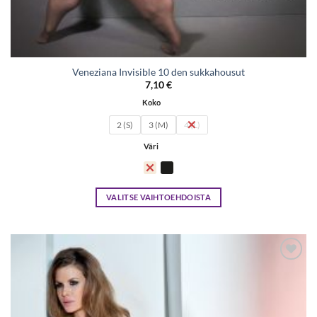
Veneziana Invisible 10 den sukkahousut
7,10
€
Koko
2 (S)
3 (M)
4 (L)
Väri
VALITSE VAIHTOEHDOISTA
Tällä
tuotteella
on
useampi
Lisää
muunnelma.
toivelistaan
Voit
tehdä