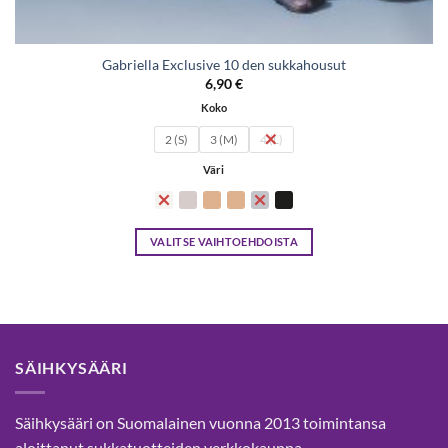
Gabriella Exclusive 10 den sukkahousut
6,90
€
Koko
2 (S)
3 (M)
4 (L)
Väri
VALITSE VAIHTOEHDOISTA
Tällä
tuotteella
on
useampi
muunnelma.
SÄIHKYSÄÄRI
Voit
tehdä
valinnat
Säihkysääri on Suomalainen vuonna 2013 toimintansa
tuotteen
aloittanut sukkatuotteiden verkkokauppa.