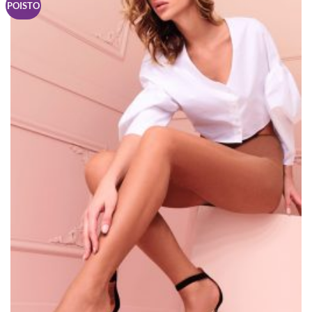
POISTO
tehdä
valinnat
tuotteen
sivulla.