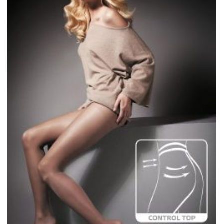
valinnat
tuotteen
sivulla.