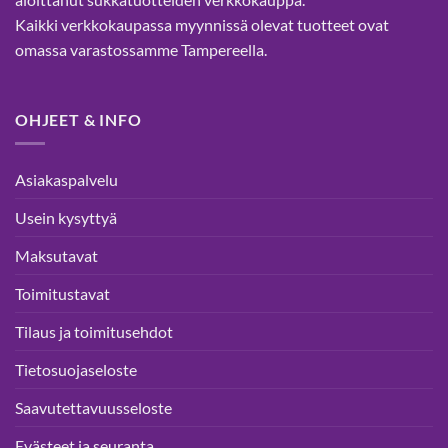
sivulla.
Kaikki verkkokaupassa myynnissä olevat tuotteet ovat
omassa varastossamme Tampereella.
OHJEET & INFO
Asiakaspalvelu
Usein kysyttyä
Maksutavat
Toimitustavat
Tilaus ja toimitusehdot
Tietosuojaseloste
Saavutettavuusseloste
Evästeet ja seuranta