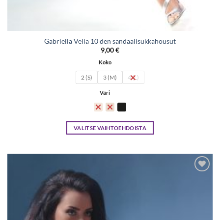
Gabriella Velia 10 den sandaalisukkahousut
9,00
€
Koko
2 (S)
3 (M)
4 (L)
Väri
VALITSE VAIHTOEHDOISTA
Tällä
tuotteella
on
useampi
Lisää
muunnelma.
toivelistaan
Voit
tehdä
valinnat