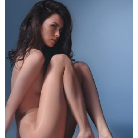
Lisää
muunnelma.
toivelistaan
Voit
tehdä
valinnat
tuotteen
sivulla.