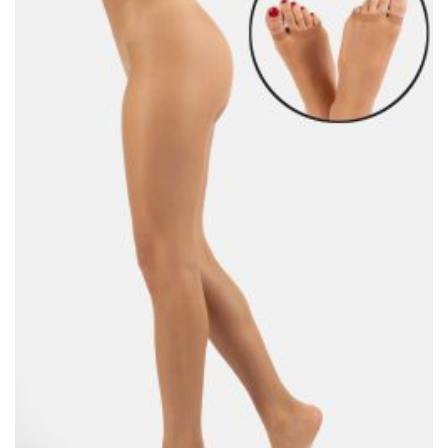
toivelistaan
Voit
tehdä
valinnat
tuotteen
sivulla.