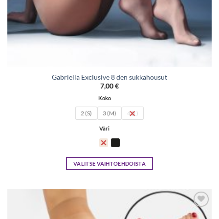
Gabriella Exclusive 8 den sukkahousut
7,00
€
Koko
2 (S)
3 (M)
4 (L)
Väri
VALITSE VAIHTOEHDOISTA
Tällä
tuotteella
on
useampi
Lisää
muunnelma.