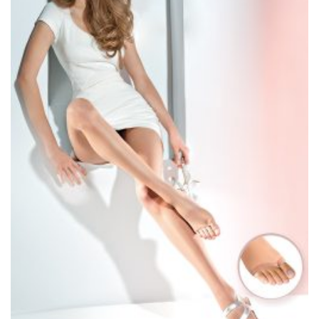
valinnat
tuotteen
sivulla.