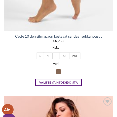
Cette 10 den silmäpaon kestävät sandaalisukkahousut
14,95
€
Koko
S
M
L
XL
2XL
Väri
VALITSE VAIHTOEHDOISTA
Tällä
tuotteella
on
useampi
Ale!
Lisää
muunnelma.
toivelistaan
Voit