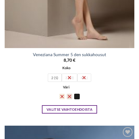
Veneziana Summer 5 den sukkahousut
8,70
€
Koko
2 (S)
3 (M)
4 (L)
Väri
VALITSE VAIHTOEHDOISTA
Tällä
tuotteella
on
useampi