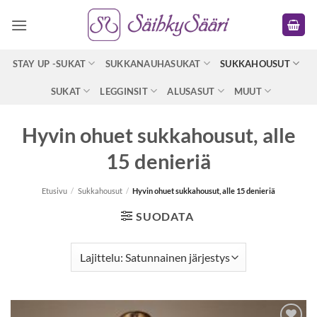
Skip
to
content
STAY UP -SUKAT
SUKKANAUHASUKAT
SUKKAHOUSUT
SUKAT
LEGGINSIT
ALUSASUT
MUUT
Hyvin ohuet sukkahousut, alle
15 denieriä
Etusivu
/
Sukkahousut
/
Hyvin ohuet sukkahousut, alle 15 denieriä
SUODATA