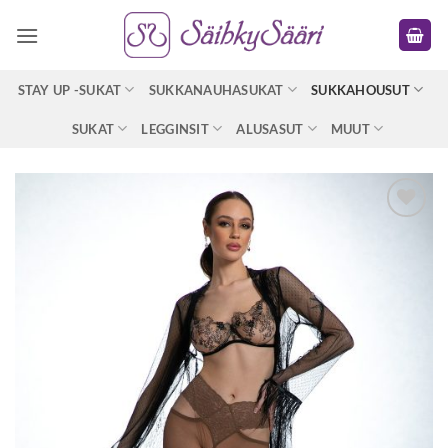
Skip
to
content
STAY UP -SUKAT
SUKKANAUHASUKAT
SUKKAHOUSUT
SUKAT
LEGGINSIT
ALUSASUT
MUUT
Lisää
toivelistaan