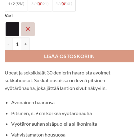
1 / 2 (S/M)
3 / 4 (L/XL)
5 / 6 (XXL)
Väri
Amour Angel 30 den avonaiset sukkahousut määrä
LISÄÄ OSTOSKORIIN
Upeat ja seksikkäät 30 denierin haaroista avoimet
sukkahousut. Sukkahousuissa on leveä pitsinen
vyötärönauha, joka jättää lantion sivut näkyviin.
Avonainen haaraosa
Pitsinen, n. 9 cm korkea vyötärönauha
Vyötärönauhan sisäpuolella silikoniraita
Vahvistamaton housuosa