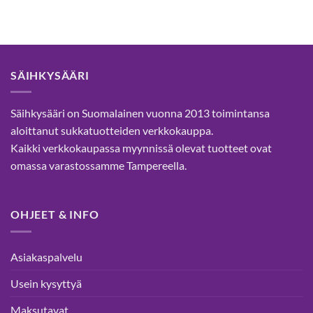
Tällä
Tällä
tuotteella
tuotteella
on
on
useampi
useampi
muunnelma.
muunnelma.
SÄIHKYSÄÄRI
Voit
Voit
tehdä
tehdä
valinnat
valinnat
Säihkysääri on Suomalainen vuonna 2013 toimintansa
tuotteen
tuotteen
aloittanut sukkatuotteiden verkkokauppa.
sivulla.
sivulla.
Kaikki verkkokaupassa myynnissä olevat tuotteet ovat
omassa varastossamme Tampereella.
OHJEET & INFO
Asiakaspalvelu
Usein kysyttyä
Maksutavat