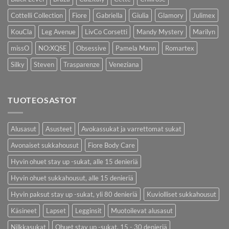
Cottelli Collection
Fiore
Gabriella
Giulia
Glamory
Julimex
KouCla
Leg Avenue
LivCo Corsetti
Mandy Mystery
Marilyn
missO
NO:XQSE
Obsessive
Pamela Mann
Romartex
Silky
Steven
Trasparenze
Veneziana
TUOTEOSASTOT
Alusasut
Asusteet
Avokassukat ja varrettomat sukat
Avonaiset sukkahousut
Fiore Body Care
Hyvin ohuet stay up -sukat, alle 15 denieriä
Hyvin ohuet sukkahousut, alle 15 denieriä
Hyvin paksut stay up -sukat, yli 80 denieriä
Kuviolliset sukkahousut
Käsineet
Lapset
Legginsit
Muotoilevat alusasut
Nilkkasukat
Ohuet stay up -sukat, 15 - 30 denieriä