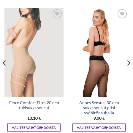
Lisää
Lisää
toivelistaan
toivelistaan
Fiore Comfort Firm 20 den
Annes Sensual 30 den
tukisukkahousut
sukkahousut pitsi
vyötärönauhalla
n
13,10
€
9,00
€
VALITSE VAIHTOEHDOISTA
VALITSE VAIHTOEHDOISTA