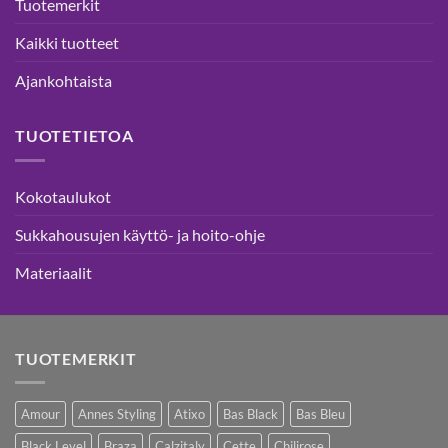
Tuotemerkit
Kaikki tuotteet
Ajankohtaista
TUOTETIETOA
Kokotaulukot
Sukkahousujen käyttö- ja hoito-ohje
Materiaalit
TUOTEMERKIT
Amour
Annes Styling
Atixo
Bas Black
Bas Bleu
Black Level
Braza
Calzitaly
Cette
Chilirose