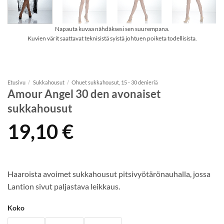
Napauta kuvaa nähdäksesi sen suurempana.
Kuvien värit saattavat teknisistä syistä johtuen poiketa todellisista.
Etusivu
/
Sukkahousut
/
Ohuet sukkahousut, 15 - 30 denieriä
Amour Angel 30 den avonaiset
sukkahousut
19,10
€
Haaroista avoimet sukkahousut pitsivyötärönauhalla, jossa
Lantion sivut paljastava leikkaus.
Koko