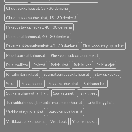
Ohuet sukkahousut, 15 - 30 denieriä
Ohuet sukkanauhasukat, 15 - 30 denieriä
Paksut stay up -sukat, 40 - 80 denieriä
Paksut sukkahousut, 40 - 80 denieriä
Paksut sukkanauhasukat, 40 - 80 denieriä
Plus-koon stay up-sukat
Plus-koon sukkahousut
Plus-koon sukkanauhasukat
Plus-mallisto
Poistot
Polvisukat
Reisisukat
Reisisuojat
Rintaliivitarvikkeet
Saumattomat sukkahousut
Stay up -sukat
Sukat
Sukkahousut
Sukkanauhasukat
Sukkanauhat
Sukkanauhavyöt ja -liivit
Säärystimet
Tarvikkeet
Tukisukkahousut ja muotoilevat sukkahousut
Urheilulegginsit
Verkko stay up -sukat
Verkkosukkahousut
Värikkäät sukkahousut
Wet Look
Ylipolvensukat