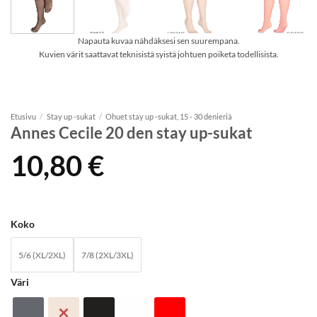
Napauta kuvaa nähdäksesi sen suurempana.
Kuvien värit saattavat teknisistä syistä johtuen poiketa todellisista.
Etusivu
/
Stay up -sukat
/
Ohuet stay up -sukat, 15 - 30 denieriä
Annes Cecile 20 den stay up-sukat
10,80
€
Koko
5/6 (XL/2XL)
7/8 (2XL/3XL)
Väri