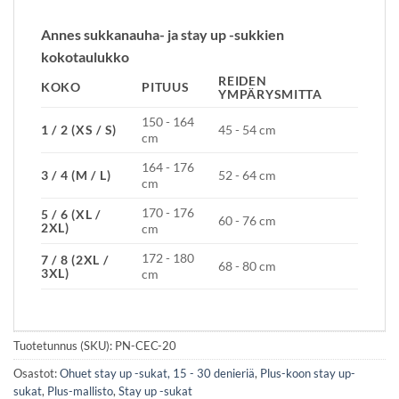
Annes sukkanauha- ja stay up -sukkien
kokotaulukko
REIDEN
KOKO
PITUUS
YMPÄRYSMITTA
150 - 164
1 / 2 (XS / S)
45 - 54 cm
cm
164 - 176
3 / 4 (M / L)
52 - 64 cm
cm
170 - 176
5 / 6 (XL /
60 - 76 cm
2XL)
cm
172 - 180
7 / 8 (2XL /
68 - 80 cm
3XL)
cm
Tuotetunnus (SKU):
PN-CEC-20
Osastot:
Ohuet stay up -sukat, 15 - 30 denieriä
,
Plus-koon stay up-
sukat
,
Plus-mallisto
,
Stay up -sukat