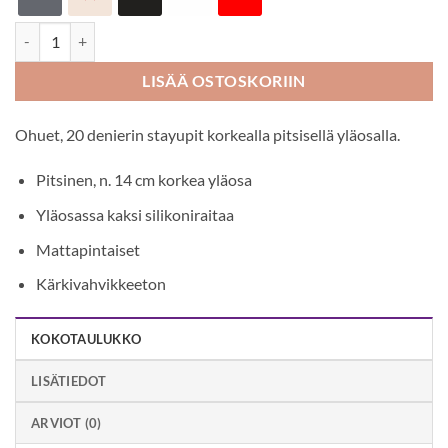
Annes Cecile 20 den stay up-sukat määrä
LISÄÄ OSTOSKORIIN
Ohuet, 20 denierin stayupit korkealla pitsisellä yläosalla.
Pitsinen, n. 14 cm korkea yläosa
Yläosassa kaksi silikoniraitaa
Mattapintaiset
Kärkivahvikkeeton
KOKOTAULUKKO
LISÄTIEDOT
ARVIOT (0)