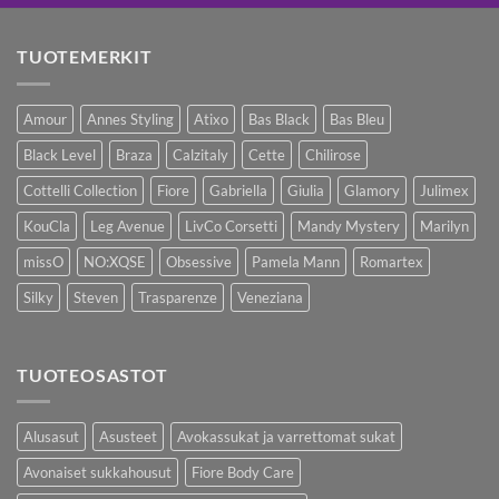
TUOTEMERKIT
Amour
Annes Styling
Atixo
Bas Black
Bas Bleu
Black Level
Braza
Calzitaly
Cette
Chilirose
Cottelli Collection
Fiore
Gabriella
Giulia
Glamory
Julimex
KouCla
Leg Avenue
LivCo Corsetti
Mandy Mystery
Marilyn
missO
NO:XQSE
Obsessive
Pamela Mann
Romartex
Silky
Steven
Trasparenze
Veneziana
TUOTEOSASTOT
Alusasut
Asusteet
Avokassukat ja varrettomat sukat
Avonaiset sukkahousut
Fiore Body Care