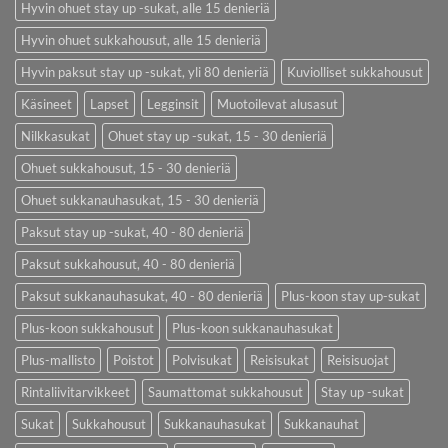
Hyvin ohuet stay up -sukat, alle 15 denieriä
Hyvin ohuet sukkahousut, alle 15 denieriä
Hyvin paksut stay up -sukat, yli 80 denieriä
Kuviolliset sukkahousut
Käsineet
Lapset
Legginsit
Muotoilevat alusasut
Nilkkasukat
Ohuet stay up -sukat, 15 - 30 denieriä
Ohuet sukkahousut, 15 - 30 denieriä
Ohuet sukkanauhasukat, 15 - 30 denieriä
Paksut stay up -sukat, 40 - 80 denieriä
Paksut sukkahousut, 40 - 80 denieriä
Paksut sukkanauhasukat, 40 - 80 denieriä
Plus-koon stay up-sukat
Plus-koon sukkahousut
Plus-koon sukkanauhasukat
Plus-mallisto
Poistot
Polvisukat
Reisisukat
Reisisuojat
Rintaliivitarvikkeet
Saumattomat sukkahousut
Stay up -sukat
Sukat
Sukkahousut
Sukkanauhasukat
Sukkanauhat