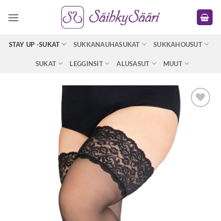
Skip
to
content
STAY UP -SUKAT
SUKKANAUHASUKAT
SUKKAHOUSUT
SUKAT
LEGGINSIT
ALUSASUT
MUUT
Lisää
toivelistaan