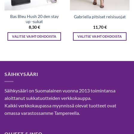
Bas Bleu Hush 20 den stay
Gabriella pitsiset reisisuojat
up -sukat
8,30
€
11,70
€
VALITSE VAIHTOEHDOISTA
VALITSE VAIHTOEHDOISTA
Tällä
Tällä
tuotteella
tuotteella
on
on
useampi
useampi
muunnelma.
muunnelma.
SÄIHKYSÄÄRI
Voit
Voit
tehdä
tehdä
valinnat
valinnat
Säihkysääri on Suomalainen vuonna 2013 toimintansa
tuotteen
tuotteen
aloittanut sukkatuotteiden verkkokauppa.
sivulla.
sivulla.
Kaikki verkkokaupassa myynnissä olevat tuotteet ovat
omassa varastossamme Tampereella.
OHJEET & INFO