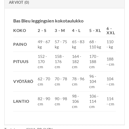
ARVIOT (0)
Bas Bleu leggingsien kokotaulukko
6 -
KOKO
2 - S
3 - M
4 - L
5 - XL
XXL
49 - 67
57 - 75
65 - 83
68 -
110
PAINO
kg
kg
kg
110 kg
- kg
152 -
158 -
164 -
170 -
188
PITUUS
170
176
182
188
- cm
cm
cm
cm
cm
96 -
62 - 70
70 - 78
78 - 96
104
VYÖTÄRÖ
104
cm
cm
cm
- cm
cm
98 -
106 -
82 - 90
90 - 98
114
LANTIO
106
114
cm
cm
- cm
cm
cm