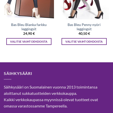
Bas Bleu Blanka farkku
Bas Bleu Penny nyöri
leggingsit
leggingsit
24,90
€
40,50
€
VALITSE VAIHTOEHDOISTA
VALITSE VAIHTOEHDOISTA
Tällä
Tällä
tuotteella
tuotteella
on
on
useampi
useampi
muunnelma.
muunnelma.
SÄIHKYSÄÄRI
Voit
Voit
tehdä
tehdä
valinnat
valinnat
Säihkysääri on Suomalainen vuonna 2013 toimintansa
tuotteen
tuotteen
aloittanut sukkatuotteiden verkkokauppa.
sivulla.
sivulla.
Kaikki verkkokaupassa myynnissä olevat tuotteet ovat
omassa varastossamme Tampereella.