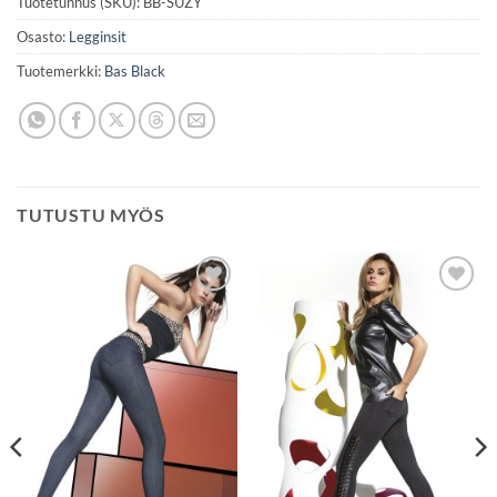
Tuotetunnus (SKU):
BB-SUZY
Osasto:
Legginsit
Tuotemerkki:
Bas Black
TUTUSTU MYÖS
Lisää
Lisää
toivelistaan
toivelistaan