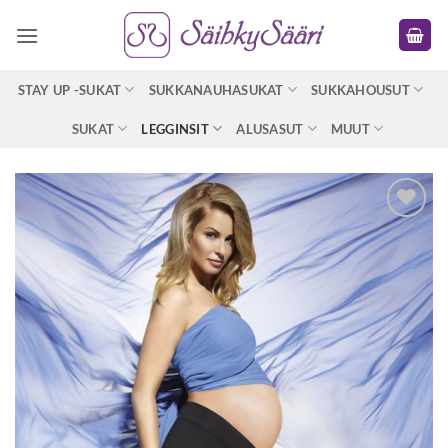
Skip
to
content
STAY UP -SUKAT
SUKKANAUHASUKAT
SUKKAHOUSUT
SUKAT
LEGGINSIT
ALUSASUT
MUUT
Lisää
toivelistaan