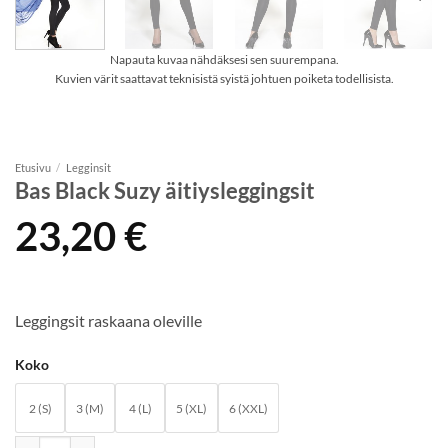
Napauta kuvaa nähdäksesi sen suurempana.
Kuvien värit saattavat teknisistä syistä johtuen poiketa todellisista.
Etusivu
/
Legginsit
Bas Black Suzy äitiysleggingsit
23,20
€
Leggingsit raskaana oleville
Koko
2 (S)
3 (M)
4 (L)
5 (XL)
6 (XXL)
Bas Black Suzy äitiysleggingsit määrä