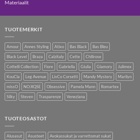
Materiaalit
TUOTEMERKIT
Amour
Annes Styling
Atixo
Bas Black
Bas Bleu
Black Level
Braza
Calzitaly
Cette
Chilirose
Cottelli Collection
Fiore
Gabriella
Giulia
Glamory
Julimex
KouCla
Leg Avenue
LivCo Corsetti
Mandy Mystery
Marilyn
missO
NO:XQSE
Obsessive
Pamela Mann
Romartex
Silky
Steven
Trasparenze
Veneziana
TUOTEOSASTOT
Alusasut
Asusteet
Avokassukat ja varrettomat sukat