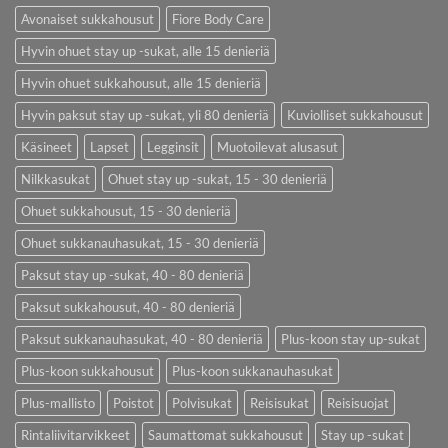
Avonaiset sukkahousut
Fiore Body Care
Hyvin ohuet stay up -sukat, alle 15 denieriä
Hyvin ohuet sukkahousut, alle 15 denieriä
Hyvin paksut stay up -sukat, yli 80 denieriä
Kuviolliset sukkahousut
Käsineet
Lapset
Legginsit
Muotoilevat alusasut
Nilkkasukat
Ohuet stay up -sukat, 15 - 30 denieriä
Ohuet sukkahousut, 15 - 30 denieriä
Ohuet sukkanauhasukat, 15 - 30 denieriä
Paksut stay up -sukat, 40 - 80 denieriä
Paksut sukkahousut, 40 - 80 denieriä
Paksut sukkanauhasukat, 40 - 80 denieriä
Plus-koon stay up-sukat
Plus-koon sukkahousut
Plus-koon sukkanauhasukat
Plus-mallisto
Poistot
Polvisukat
Reisisukat
Reisisuojat
Rintaliivitarvikkeet
Saumattomat sukkahousut
Stay up -sukat