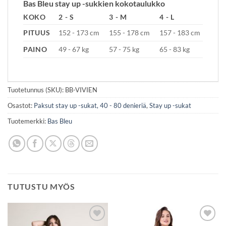
Bas Bleu stay up -sukkien kokotaulukko
KOKO
2 - S
3 - M
4 - L
PITUUS
152 - 173 cm
155 - 178 cm
157 - 183 cm
PAINO
49 - 67 kg
57 - 75 kg
65 - 83 kg
Tuotetunnus (SKU):
BB-VIVIEN
Osastot:
Paksut stay up -sukat, 40 - 80 denieriä
,
Stay up -sukat
Tuotemerkki:
Bas Bleu
TUTUSTU MYÖS