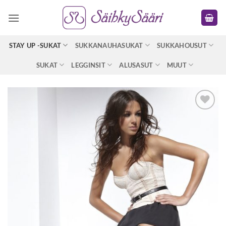
Skip
to
content
STAY UP -SUKAT
SUKKANAUHASUKAT
SUKKAHOUSUT
SUKAT
LEGGINSIT
ALUSASUT
MUUT
Lisää
toivelistaan