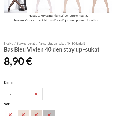
Napauta kuvaa nähdäksesi sen suurempana.
Kuvien värit saattavat teknisistä syistä johtuen poiketa todellisista.
Etusivu
/
Stay up -sukat
/
Paksut stay up -sukat, 40 - 80 denieriä
Bas Bleu Vivien 40 den stay up -sukat
8,90
€
Koko
2
3
4
Väri