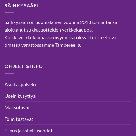
SÄIHKYSÄÄRI
Voit
Voit
tehdä
tehdä
valinnat
valinnat
Säihkysääri on Suomalainen vuonna 2013 toimintansa
tuotteen
tuotteen
aloittanut sukkatuotteiden verkkokauppa.
sivulla.
sivulla.
Kaikki verkkokaupassa myynnissä olevat tuotteet ovat
omassa varastossamme Tampereella.
OHJEET & INFO
Asiakaspalvelu
Usein kysyttyä
Maksutavat
Toimitustavat
Tilaus ja toimitusehdot