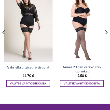
Lisää
Lisää
toivelistaan
toivelistaan
Annes 20 den verkko stay
Gabriella pitsiset reisisuojat
up-sukat
11,70
€
9,50
€
VALITSE VAIHTOEHDOISTA
VALITSE VAIHTOEHDOISTA
Tällä
Tällä
tuotteella
tuotteella
on
on
useampi
useampi
muunnelma.
muunnelma.