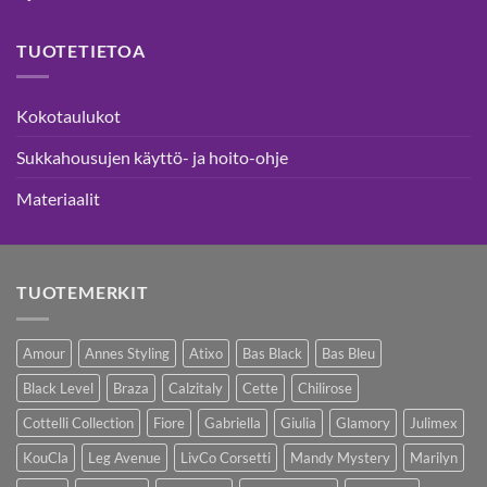
TUOTETIETOA
Kokotaulukot
Sukkahousujen käyttö- ja hoito-ohje
Materiaalit
TUOTEMERKIT
Amour
Annes Styling
Atixo
Bas Black
Bas Bleu
Black Level
Braza
Calzitaly
Cette
Chilirose
Cottelli Collection
Fiore
Gabriella
Giulia
Glamory
Julimex
KouCla
Leg Avenue
LivCo Corsetti
Mandy Mystery
Marilyn