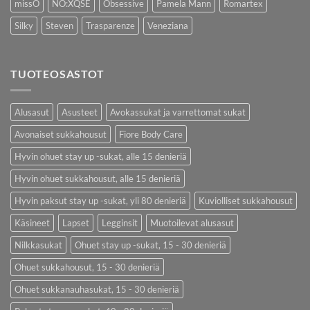
missO
NO:XQSE
Obsessive
Pamela Mann
Romartex
Silky
Steven
Trasparenze
Veneziana
TUOTEOSASTOT
Alusasut
Asusteet
Avokassukat ja varrettomat sukat
Avonaiset sukkahousut
Fiore Body Care
Hyvin ohuet stay up -sukat, alle 15 denieriä
Hyvin ohuet sukkahousut, alle 15 denieriä
Hyvin paksut stay up -sukat, yli 80 denieriä
Kuviolliset sukkahousut
Käsineet
Lapset
Legginsit
Muotoilevat alusasut
Nilkkasukat
Ohuet stay up -sukat, 15 - 30 denieriä
Ohuet sukkahousut, 15 - 30 denieriä
Ohuet sukkanauhasukat, 15 - 30 denieriä