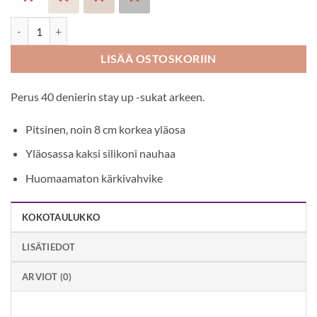
Bas Bleu Vivien 40 den stay up -sukat määrä
LISÄÄ OSTOSKORIIN
Perus 40 denierin stay up -sukat arkeen.
Pitsinen, noin 8 cm korkea yläosa
Yläosassa kaksi silikoni nauhaa
Huomaamaton kärkivahvike
KOKOTAULUKKO
LISÄTIEDOT
ARVIOT (0)