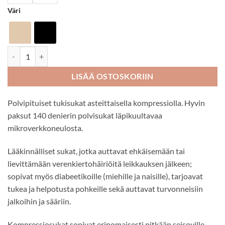
Väri
Cette Wellness 140 den tukipolvisukat määrä
LISÄÄ OSTOSKORIIN
Polvipituiset tukisukat asteittaisella kompressiolla. Hyvin
paksut 140 denierin polvisukat läpikuultavaa
mikroverkkoneulosta.
Lääkinnälliset sukat, jotka auttavat ehkäisemään tai
lievittämään verenkiertohäiriöitä leikkauksen jälkeen;
sopivat myös diabeetikoille (miehille ja naisille), tarjoavat
tukea ja helpotusta pohkeille sekä auttavat turvonneisiin
jalkoihin ja sääriin.
Kompressiosukat sopivat erinomaisesti pitkään seisoville