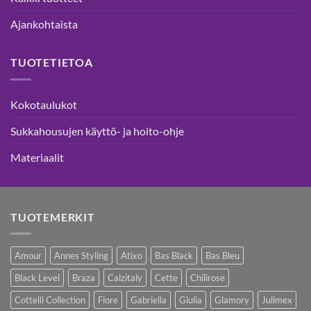
Ajankohtaista
TUOTETIETOA
Kokotaulukot
Sukkahousujen käyttö- ja hoito-ohje
Materiaalit
TUOTEMERKIT
Amour
Annes Styling
Atixo
Bas Black
Bas Bleu
Black Level
Braza
Calzitaly
Cette
Chilirose
Cottelli Collection
Fiore
Gabriella
Giulia
Glamory
Julimex