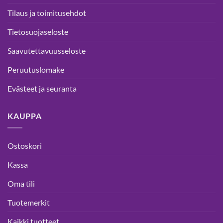
Tilaus ja toimitusehdot
Tietosuojaseloste
Saavutettavuusseloste
Peruutuslomake
Evästeet ja seuranta
KAUPPA
Ostoskori
Kassa
Oma tili
Tuotemerkit
Kaikki tuotteet