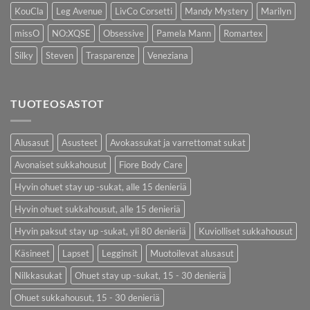
KouCla
Leg Avenue
LivCo Corsetti
Mandy Mystery
Marilyn
missO
NO:XQSE
Obsessive
Pamela Mann
Romartex
Silky
Steven
Trasparenze
Veneziana
TUOTEOSASTOT
Alusasut
Asusteet
Avokassukat ja varrettomat sukat
Avonaiset sukkahousut
Fiore Body Care
Hyvin ohuet stay up -sukat, alle 15 denieriä
Hyvin ohuet sukkahousut, alle 15 denieriä
Hyvin paksut stay up -sukat, yli 80 denieriä
Kuviolliset sukkahousut
Käsineet
Lapset
Legginsit
Muotoilevat alusasut
Nilkkasukat
Ohuet stay up -sukat, 15 - 30 denieriä
Ohuet sukkahousut, 15 - 30 denieriä