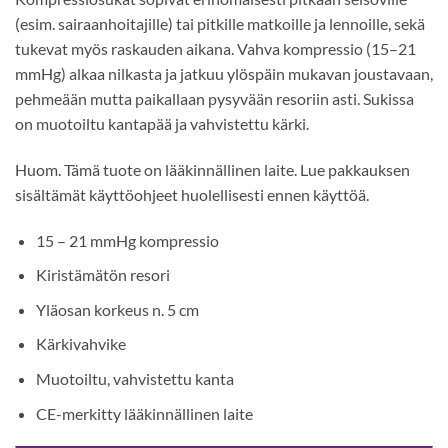
(esim. sairaanhoitajille) tai pitkille matkoille ja lennoille, sekä
tukevat myös raskauden aikana. Vahva kompressio (15–21
mmHg) alkaa nilkasta ja jatkuu ylöspäin mukavan joustavaan,
pehmeään mutta paikallaan pysyvään resoriin asti. Sukissa
on muotoiltu kantapää ja vahvistettu kärki.
Huom. Tämä tuote on lääkinnällinen laite. Lue pakkauksen
sisältämät käyttöohjeet huolellisesti ennen käyttöä.
15 – 21 mmHg kompressio
Kiristämätön resori
Yläosan korkeus n. 5 cm
Kärkivahvike
Muotoiltu, vahvistettu kanta
CE-merkitty lääkinnällinen laite