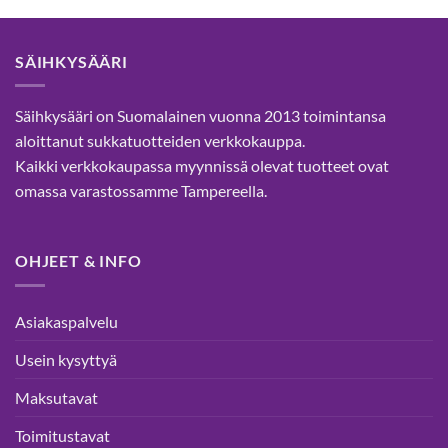
on
on
useampi
useampi
muunnelma.
muunnelma.
SÄIHKYSÄÄRI
Voit
Voit
tehdä
tehdä
valinnat
valinnat
Säihkysääri on Suomalainen vuonna 2013 toimintansa
tuotteen
tuotteen
aloittanut sukkatuotteiden verkkokauppa.
sivulla.
sivulla.
Kaikki verkkokaupassa myynnissä olevat tuotteet ovat
omassa varastossamme Tampereella.
OHJEET & INFO
Asiakaspalvelu
Usein kysyttyä
Maksutavat
Toimitustavat