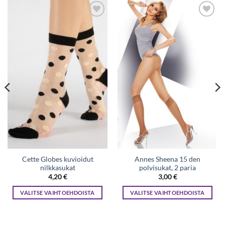
Lisää
Lisää
toivelistaan
toivelistaan
Cette Globes kuvioidut
Annes Sheena 15 den
nilkkasukat
polvisukat, 2 paria
4,20
€
3,00
€
VALITSE VAIHTOEHDOISTA
VALITSE VAIHTOEHDOISTA
Tällä
Tällä
tuotteella
tuotteella