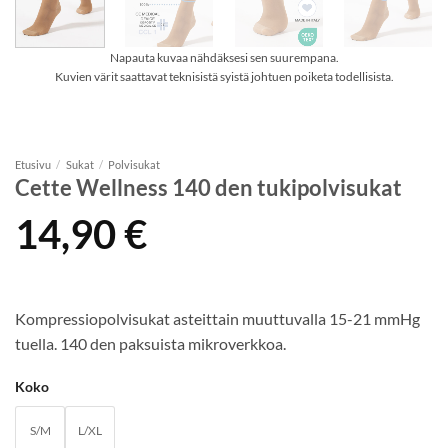
Napauta kuvaa nähdäksesi sen suurempana.
Kuvien värit saattavat teknisistä syistä johtuen poiketa todellisista.
Etusivu
/
Sukat
/
Polvisukat
Cette Wellness 140 den tukipolvisukat
14,90
€
Kompressiopolvisukat asteittain muuttuvalla 15-21 mmHg
tuella. 140 den paksuista mikroverkkoa.
Koko
S/M
L/XL