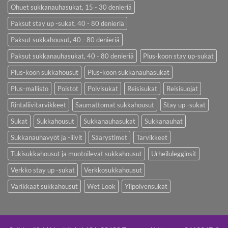
Ohuet sukkanauhasukat, 15 - 30 denieriä
Paksut stay up -sukat, 40 - 80 denieriä
Paksut sukkahousut, 40 - 80 denieriä
Paksut sukkanauhasukat, 40 - 80 denieriä
Plus-koon stay up-sukat
Plus-koon sukkahousut
Plus-koon sukkanauhasukat
Plus-mallisto
Poistot
Polvisukat
Reisisukat
Reisisuojat
Rintaliivitarvikkeet
Saumattomat sukkahousut
Stay up -sukat
Sukat
Sukkahousut
Sukkanauhasukat
Sukkanauhat
Sukkanauhavyöt ja -liivit
Säärystimet
Tarvikkeet
Tukisukkahousut ja muotoilevat sukkahousut
Urheilulegginsit
Verkko stay up -sukat
Verkkosukkahousut
Värikkäät sukkahousut
Wet Look
Ylipolvensukat