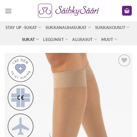
Skip
to
content
STAY UP -SUKAT
SUKKANAUHASUKAT
SUKKAHOUSUT
SUKAT
LEGGINSIT
ALUSASUT
MUUT
Tarkastele
toivelistaa