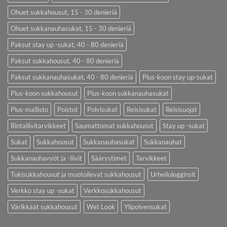
Ohuet sukkahousut, 15 - 30 denieriä
Ohuet sukkanauhasukat, 15 - 30 denieriä
Paksut stay up -sukat, 40 - 80 denieriä
Paksut sukkahousut, 40 - 80 denieriä
Paksut sukkanauhasukat, 40 - 80 denieriä
Plus-koon stay up-sukat
Plus-koon sukkahousut
Plus-koon sukkanauhasukat
Plus-mallisto
Poistot
Polvisukat
Reisisukat
Reisisuojat
Rintaliivitarvikkeet
Saumattomat sukkahousut
Stay up -sukat
Sukat
Sukkahousut
Sukkanauhasukat
Sukkanauhat
Sukkanauhavyöt ja -liivit
Säärystimet
Tarvikkeet
Tukisukkahousut ja muotoilevat sukkahousut
Urheilulegginsit
Verkko stay up -sukat
Verkkosukkahousut
Värikkäät sukkahousut
Wet Look
Ylipolvensukat