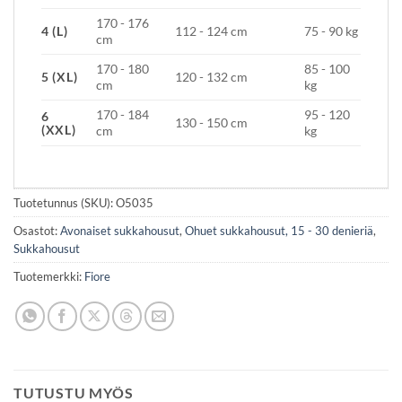
170 - 176
4 (L)
112 - 124 cm
75 - 90 kg
cm
170 - 180
85 - 100
5 (XL)
120 - 132 cm
cm
kg
170 - 184
95 - 120
6
130 - 150 cm
(XXL)
cm
kg
Tuotetunnus (SKU):
O5035
Osastot:
Avonaiset sukkahousut
,
Ohuet sukkahousut, 15 - 30 denieriä
,
Sukkahousut
Tuotemerkki:
Fiore
TUTUSTU MYÖS