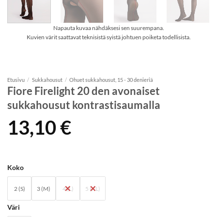
Napauta kuvaa nähdäksesi sen suurempana.
Kuvien värit saattavat teknisistä syistä johtuen poiketa todellisista.
Etusivu
/
Sukkahousut
/
Ohuet sukkahousut, 15 - 30 denieriä
Fiore Firelight 20 den avonaiset
sukkahousut kontrastisaumalla
13,10
€
Koko
2 (S)
3 (M)
4 (L)
5 (XL)
Väri