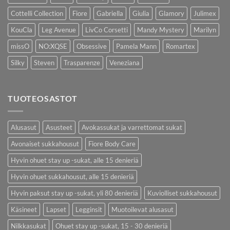
Cottelli Collection
Fiore
Gabriella
Giulia
Glamory
Julimex
KouCla
Leg Avenue
LivCo Corsetti
Mandy Mystery
Marilyn
missO
NO:XQSE
Obsessive
Pamela Mann
Romartex
Silky
Steven
Trasparenze
Veneziana
TUOTEOSASTOT
Alusasut
Asusteet
Avokassukat ja varrettomat sukat
Avonaiset sukkahousut
Fiore Body Care
Hyvin ohuet stay up -sukat, alle 15 denieriä
Hyvin ohuet sukkahousut, alle 15 denieriä
Hyvin paksut stay up -sukat, yli 80 denieriä
Kuviolliset sukkahousut
Käsineet
Lapset
Legginsit
Muotoilevat alusasut
Nilkkasukat
Ohuet stay up -sukat, 15 - 30 denieriä