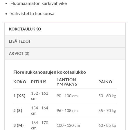
Huomaamaton kärkivahvike
Vahvistettu housuosa
KOKOTAULUKKO
LISÄTIEDOT
ARVIOT (0)
Fiore sukkahousujen kokotaulukko
LANTION
KOKO
PITUUS
PAINO
YMPÄRYS
152 - 162
1 (XS)
90 - 100 cm
50 - 60 kg
cm
154 - 164
2 (S)
96 - 108 cm
55 - 70 kg
cm
164 - 170
3 (M)
100 - 120 cm
60 - 85 kg
cm