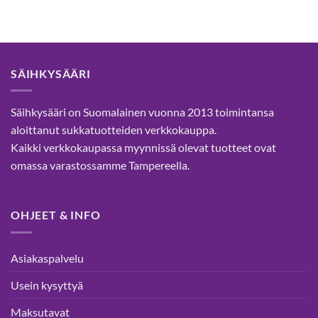
Tällä
Tällä
tuotteella
tuotteella
on
on
useampi
useampi
muunnelma.
muunnelma.
SÄIHKYSÄÄRI
Voit
Voit
tehdä
tehdä
valinnat
valinnat
Säihkysääri on Suomalainen vuonna 2013 toimintansa
tuotteen
tuotteen
aloittanut sukkatuotteiden verkkokauppa.
sivulla.
sivulla.
Kaikki verkkokaupassa myynnissä olevat tuotteet ovat
omassa varastossamme Tampereella.
OHJEET & INFO
Asiakaspalvelu
Usein kysyttyä
Maksutavat