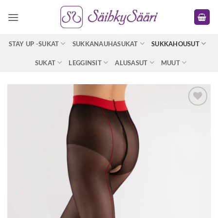
Skip
to
content
STAY UP -SUKAT
SUKKANAUHASUKAT
SUKKAHOUSUT
SUKAT
LEGGINSIT
ALUSASUT
MUUT
Lisää
toivelistaan