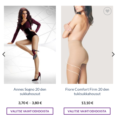
Lisää
Lisää
toivelistaan
toivelistaan
Annes Sogno 20 den
Fiore Comfort Firm 20 den
sukkahousut
tukisukkahousut
Hintaluokka:
3,70
€
–
3,80
€
13,10
€
3,70 €
-
VALITSE VAIHTOEHDOISTA
VALITSE VAIHTOEHDOISTA
3,80 €