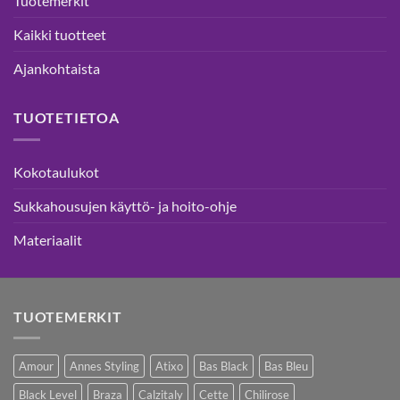
Tuotemerkit
Kaikki tuotteet
Ajankohtaista
TUOTETIETOA
Kokotaulukot
Sukkahousujen käyttö- ja hoito-ohje
Materiaalit
TUOTEMERKIT
Amour
Annes Styling
Atixo
Bas Black
Bas Bleu
Black Level
Braza
Calzitaly
Cette
Chilirose