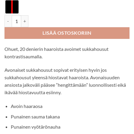
Fiore Firelight 20 den avonaiset sukkahousut kontrastisaumalla määr
LISÄÄ OSTOSKORIIN
Ohuet, 20 denierin haaroista avoimet sukkahousut
kontrastisaumalla.
Avonaiset sukkahousut sopivat erityisen hyvin jos
sukkahousut yleensä hiostavat haaroista. Avonaisuuden
ansiosta jalkoväli pääsee ”hengittämään” luonnollisesti eikä
ikävää hiostavuutta esiinny.
Avoin haaraosa
Punainen sauma takana
Punainen vyötärönauha