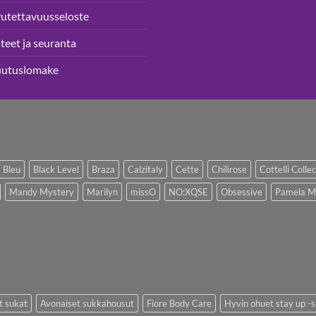
utettavuusseloste
teet ja seuranta
uutuslomake
 Bleu
Black Level
Braza
Calzitaly
Cette
Chilirose
Cottelli Colle
Mandy Mystery
Marilyn
missO
NO:XQSE
Obsessive
Pamela M
t sukat
Avonaiset sukkahousut
Fiore Body Care
Hyvin ohuet stay up -s