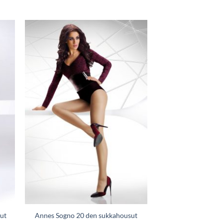
Lisää
aan
toivelistaan
ut
Annes Sogno 20 den sukkahousut