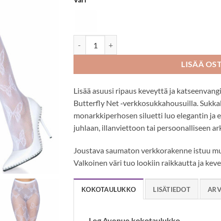
Leg Avenue Butterfly verkkosukkahousut määrä
LISÄÄ OS
Lisää asuusi ripaus keveyttä ja katseenvang
Butterfly Net ‑verkkosukkahousuilla. Sukka
monarkkiperhosen siluetti luo elegantin ja e
juhlaan, illanviettoon tai persoonalliseen ark
Joustava saumaton verkkorakenne istuu muka
Valkoinen väri tuo lookiin raikkautta ja keve
KOKOTAULUKKO
LISÄTIEDOT
ARV
Leg Avenue kokotaulukko