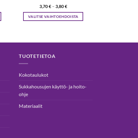
n
Hintaluokka:
3,70
€
–
3,80
€
3,70 €
-
VALITSE VAIHTOEHDOISTA
3,80 €
Tällä
tuotteella
on
useampi
muunnelma.
TUOTETIETOA
Voit
tehdä
valinnat
Kokotaulukot
tuotteen
Sukkahousujen käyttö- ja hoito-
sivulla.
ohje
Materiaalit