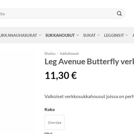
UKKANAUHASUKAT
SUKKAHOUSUT
SUKAT
LEGGINSIT
Etusivu
/
Sukkahousut
Leg Avenue Butterfly ve
Tarkastele
11,30
€
toivelistaa
Valkoiset verkkosukkahousut joissa on perh
Koko
One size
Väri