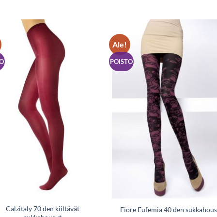
Ale!
Lisää
Lisää
toivelistaan
toivelist
O
POISTO
Calzitaly 70 den kiiltävät
Fiore Eufemia 40 den sukkahous