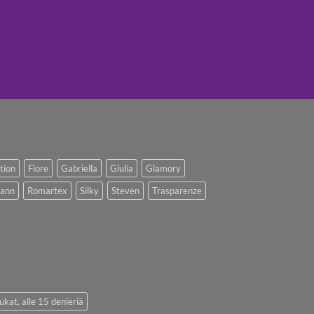
ction
Fiore
Gabriella
Giulia
Glamory
ann
Romartex
Silky
Steven
Trasparenze
ukat, alle 15 denieriä