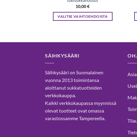
t sukkahousut
tukisukkahousut
,80
€
10,00
€
IHTOEHDOISTA
VALITSE VAIHTOEHDOISTA
Tällä
Tällä
tuotteella
tuotteella
on
on
useampi
useampi
muunnelma.
muunnelma.
SÄIHKYSÄÄRI
OHJ
Voit
Voit
tehdä
tehdä
Säihkysääri on Suomalainen
valinnat
valinnat
Asia
vuonna 2013 toimintansa
tuotteen
tuotteen
Usei
aloittanut sukkatuotteiden
sivulla.
sivulla.
verkkokauppa.
Mak
Kaikki verkkokaupassa myynnissä
Toim
olevat tuotteet ovat omassa
varastossamme Tampereella.
Tila
Tiet