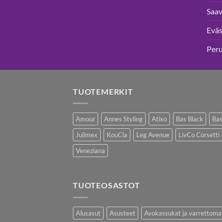
Saav
Eväs
Per
TUOTEMERKIT
Amour
Annes Styling
Atixo
Bas Black
Bas
Julimex
KouCla
Leg Avenue
LivCo Corsetti
Veneziana
TUOTEOSASTOT
Alusasut
Asusteet
Avokassukat ja varrettoma