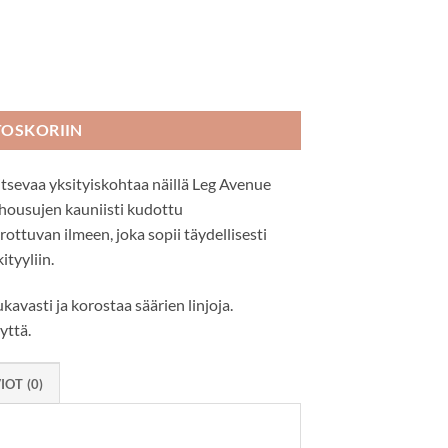
TOSKORIIN
itsevaa yksityiskohtaa näillä Leg Avenue
housujen kauniisti kudottu
rottuvan ilmeen, joka sopii täydellisesti
ityyliin.
vasti ja korostaa säärien linjoja.
yttä.
IOT (0)