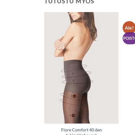
TUTUSTU MYÖS
Ale!
Lisää
Lisää
toivelistaan
toivelistaan
POIST
st Bikini 20 den
Fiore Comfort 40 den