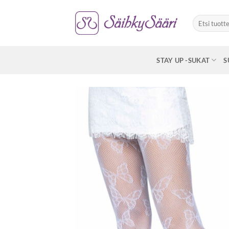
Skip
to
Etsi:
content
STAY UP -SUKAT
S