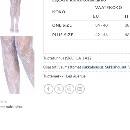
VAATEKOKO
KOKO
EU
IT
ONE SIZE
34 - 40
38
PLUS SIZE
42 - 46
46
Tuotetunnus (SKU):
LA-1412
Osastot:
Saumattomat sukkahousut
,
Sukkahousut
,
Tuotemerkki:
Leg Avenue
pana.
eta todellisista.