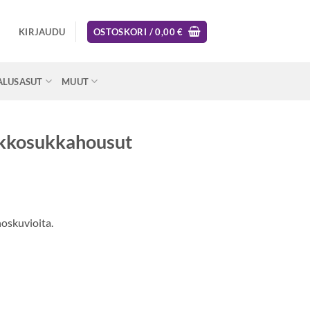
KIRJAUDU
OSTOSKORI /
0,00
€
ALUSASUT
MUUT
rkkosukkahousut
oskuvioita.