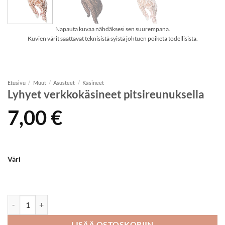
Napauta kuvaa nähdäksesi sen suurempana.
Kuvien värit saattavat teknisistä syistä johtuen poiketa todellisista.
Etusivu
/
Muut
/
Asusteet
/
Käsineet
Lyhyet verkkokäsineet pitsireunuksella
7,00
€
Väri
Lyhyet verkkokäsineet pitsireunuksella määrä
LISÄÄ OSTOSKORIIN