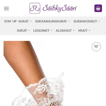
Skip
to
content
STAY UP -SUKAT
SUKKANAUHASUKAT
SUKKAHOUSUT
SUKAT
LEGGINSIT
ALUSASUT
MUUT
Lisää
toivelistaan