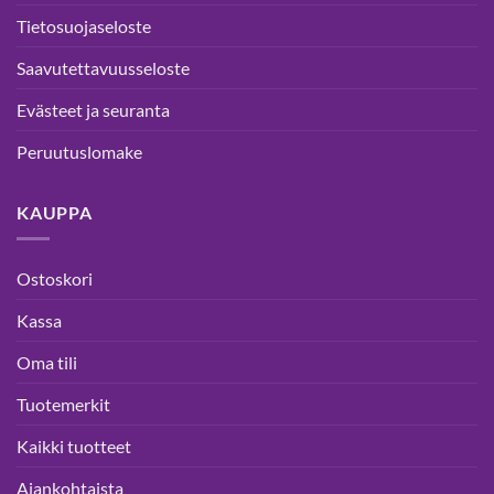
Tietosuojaseloste
Saavutettavuusseloste
Evästeet ja seuranta
Peruutuslomake
KAUPPA
Ostoskori
Kassa
Oma tili
Tuotemerkit
Kaikki tuotteet
Ajankohtaista