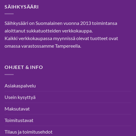
muunnelma.
muunnelma.
SÄIHKYSÄÄRI
Voit
Voit
tehdä
tehdä
valinnat
valinnat
Säihkysääri on Suomalainen vuonna 2013 toimintansa
tuotteen
tuotteen
aloittanut sukkatuotteiden verkkokauppa.
sivulla.
sivulla.
Kaikki verkkokaupassa myynnissä olevat tuotteet ovat
omassa varastossamme Tampereella.
OHJEET & INFO
Asiakaspalvelu
Usein kysyttyä
Maksutavat
Toimitustavat
Tilaus ja toimitusehdot