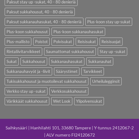
Paksut stay up -sukat, 40 - 80 denieriä
Paksut sukkahousut, 40 - 80 denieriä
Paksut sukkanauhasukat, 40 - 80 denieriä
Plus-koon stay up-sukat
Plus-koon sukkahousut
Plus-koon sukkanauhasukat
Plus-mallisto
Poistot
Polvisukat
Reisisukat
Reisisuojat
Rintaliivitarvikkeet
Saumattomat sukkahousut
Stay up -sukat
Sukat
Sukkahousut
Sukkanauhasukat
Sukkanauhat
Sukkanauhavyöt ja -liivit
Säärystimet
Tarvikkeet
Tukisukkahousut ja muotoilevat sukkahousut
Urheilulegginsit
Verkko stay up -sukat
Verkkosukkahousut
Värikkäät sukkahousut
Wet Look
Ylipolvensukat
Saihkysääri | Hanhilahti 101, 33680 Tampere | Y-tunnus 2412067-2
| ALV numero FI24120672