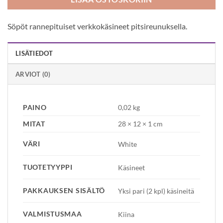
Söpöt rannepituiset verkkokäsineet pitsireunuksella.
LISÄTIEDOT
ARVIOT (0)
PAINO
0,02 kg
MITAT
28 × 12 × 1 cm
VÄRI
White
TUOTETYYPPI
Käsineet
PAKKAUKSEN SISÄLTÖ
Yksi pari (2 kpl) käsineitä
VALMISTUSMAA
Kiina