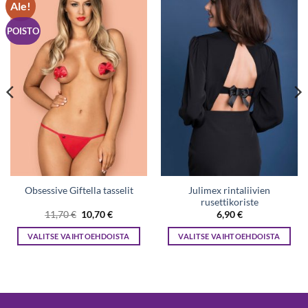
Ale!
Lisää
Lisää
toivelistaan
toivelistaan
POISTO
Julimex rintaliivien
Obsessive Giftella tasselit
rusettikoriste
Alkuperäinen
Nykyinen
11,70
€
10,70
€
6,90
€
hinta
hinta
oli:
on:
VALITSE VAIHTOEHDOISTA
VALITSE VAIHTOEHDOISTA
11,70 €.
10,70 €.
Tällä
Tällä
tuotteella
tuotteella
on
on
useampi
useampi