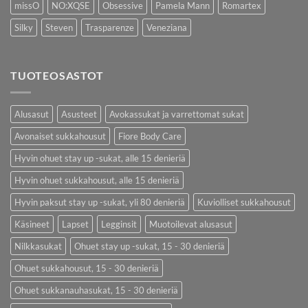
missO
NO:XQSE
Obsessive
Pamela Mann
Romartex
Silky
Steven
Trasparenze
Veneziana
TUOTEOSASTOT
Alusasut
Asusteet
Avokassukat ja varrettomat sukat
Avonaiset sukkahousut
Fiore Body Care
Hyvin ohuet stay up -sukat, alle 15 denieriä
Hyvin ohuet sukkahousut, alle 15 denieriä
Hyvin paksut stay up -sukat, yli 80 denieriä
Kuviolliset sukkahousut
Käsineet
Lapset
Legginsit
Muotoilevat alusasut
Nilkkasukat
Ohuet stay up -sukat, 15 - 30 denieriä
Ohuet sukkahousut, 15 - 30 denieriä
Ohuet sukkanauhasukat, 15 - 30 denieriä