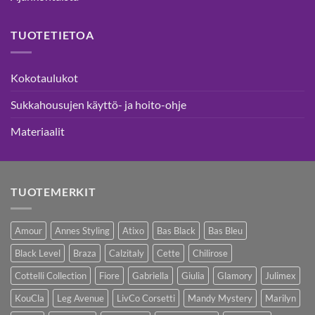
TUOTETIETOA
Kokotaulukot
Sukkahousujen käyttö- ja hoito-ohje
Materiaalit
TUOTEMERKIT
Amour
Annes Styling
Atixo
Bas Black
Bas Bleu
Black Level
Braza
Calzitaly
Cette
Chilirose
Cottelli Collection
Fiore
Gabriella
Giulia
Glamory
Julimex
KouCla
Leg Avenue
LivCo Corsetti
Mandy Mystery
Marilyn