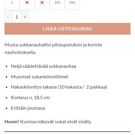
L
XL
2XL
3XL
4XL
Cottelli Collection musta sukkanauhaliivi määrä
LISÄÄ OSTOSKORIIN
Musta sukkanauhaliivi pitsiupotuksin ja koriste
nauhoituksella.
Neljä säädettävää sukkanauhaa
Muoviset sukankiinnittimet
Hakaskiinnitys takana (10 hakasta / 2 paikkaa)
Korkeus n. 18,5 cm
Erittäin joustava
Huom!
Kuvissa näkyvät sukat eivät sisälly.