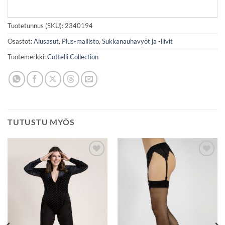
Tuotetunnus (SKU):
2340194
Osastot:
Alusasut
,
Plus-mallisto
,
Sukkanauhavyöt ja -liivit
Tuotemerkki:
Cottelli Collection
TUTUSTU MYÖS
Lisää
Lisää
toivelistaan
toivelistaan