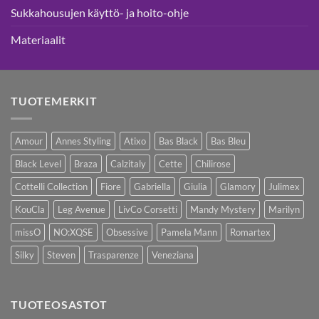
Sukkahousujen käyttö- ja hoito-ohje
Materiaalit
TUOTEMERKIT
Amour
Annes Styling
Atixo
Bas Black
Bas Bleu
Black Level
Braza
Calzitaly
Cette
Chilirose
Cottelli Collection
Fiore
Gabriella
Giulia
Glamory
Julimex
KouCla
Leg Avenue
LivCo Corsetti
Mandy Mystery
Marilyn
missO
NO:XQSE
Obsessive
Pamela Mann
Romartex
Silky
Steven
Trasparenze
Veneziana
TUOTEOSASTOT