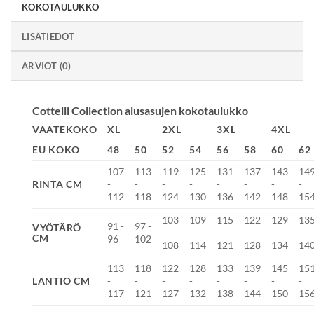
KOKOTAULUKKO
LISÄTIEDOT
ARVIOT (0)
Cottelli Collection alusasujen kokotaulukko
VAATEKOKO
XL
2XL
3XL
4XL
EU KOKO
48
50
52
54
56
58
60
62
107
113
119
125
131
137
143
14
RINTA CM
-
-
-
-
-
-
-
-
112
118
124
130
136
142
148
15
103
109
115
122
129
13
91 -
97 -
VYÖTÄRÖ
-
-
-
-
-
-
CM
96
102
108
114
121
128
134
14
113
118
122
128
133
139
145
15
LANTIO CM
-
-
-
-
-
-
-
-
117
121
127
132
138
144
150
15