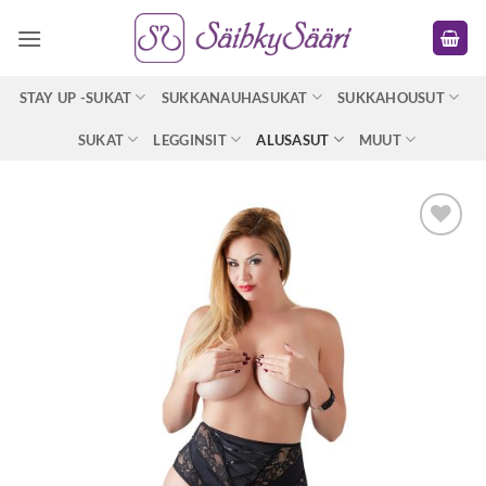
Skip
to
content
STAY UP -SUKAT
SUKKANAUHASUKAT
SUKKAHOUSUT
SUKAT
LEGGINSIT
ALUSASUT
MUUT
Lisää
toivelistaan