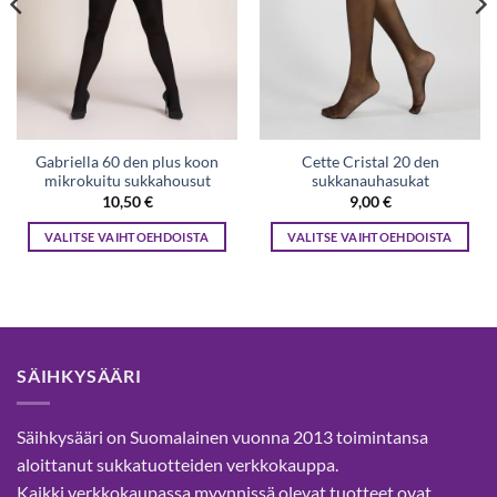
Gabriella 60 den plus koon
Cette Cristal 20 den
mikrokuitu sukkahousut
sukkanauhasukat
10,50
€
9,00
€
VALITSE VAIHTOEHDOISTA
VALITSE VAIHTOEHDOISTA
Tällä
Tällä
tuotteella
tuotteella
on
on
useampi
useampi
muunnelma.
muunnelma.
SÄIHKYSÄÄRI
Voit
Voit
tehdä
tehdä
valinnat
valinnat
Säihkysääri on Suomalainen vuonna 2013 toimintansa
tuotteen
tuotteen
aloittanut sukkatuotteiden verkkokauppa.
sivulla.
sivulla.
Kaikki verkkokaupassa myynnissä olevat tuotteet ovat